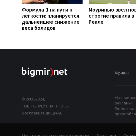
Формула-1 на пути к
Моуринью ввел но
легкости: планируется
строгие правила в
дальнейшее снижение
Реале
веса болидов
Афиша
Материалы,
© 2000-2024,
рекламы.
ТОВ «КЕПРЕЙТ ПАРТНЕРС».
Любое коп
Все права защищены.
правооблад
Наши контакты и схема проезда
|
Редакция
|
Связа