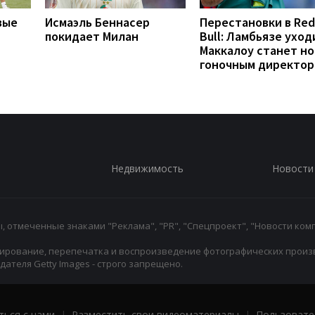
вые
Исмаэль Беннасер
Перестановки в Red
покидает Милан
Bull: Ламбьязе уход
Маккалоу станет н
гоночным директо
Недвижимость
Новости
 отмеченные знаками "Реклама", "PR", "Спецпроект", "Новости комп
ирование, перепечатка и воспроизведение фотографических произ
ателя Getty Images - строго запрещено.
ться с нами
|
Разместить свои видеоматериалы
|
Пользовате