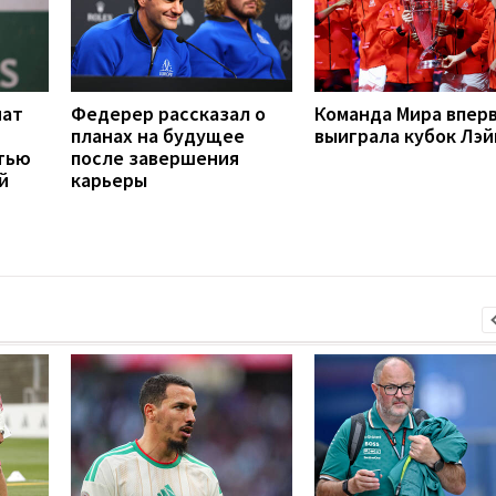
нат
Федерер рассказал о
Команда Мира впер
планах на будущее
выиграла кубок Лэй
стью
после завершения
й
карьеры