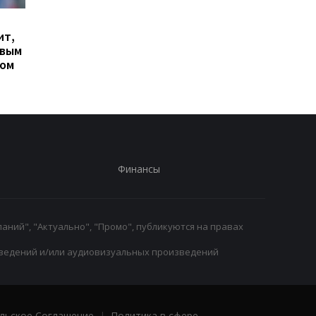
Гранада расторгает
Милан ведет
ит,
контракт с вратарем
переговоры о
овым
Люкой Зиданом
возвращении Леанд
ром
Паредеса в Серию А
Финансы
аний", "Актуально", "Промо", публикуются на правах
ведений и/или аудиовизуальных произведений
льское Соглашение
|
Политика в сфере