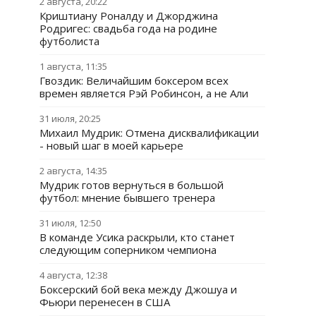
2 августа, 20:22
Криштиану Роналду и Джорджина
Родригес: свадьба года на родине
футболиста
1 августа, 11:35
Гвоздик: Величайшим боксером всех
времен является Рэй Робинсон, а не Али
31 июля, 20:25
Михаил Мудрик: Отмена дисквалификации
- новый шаг в моей карьере
2 августа, 14:35
Мудрик готов вернуться в большой
футбол: мнение бывшего тренера
31 июля, 12:50
В команде Усика раскрыли, кто станет
следующим соперником чемпиона
4 августа, 12:38
Боксерский бой века между Джошуа и
Фьюри перенесен в США