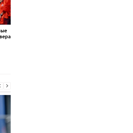
вые
Ястремская сделает
"Трудно выразить
вера
паузу в выступлениях
словами все, что мы
из-за травмы
разделили вместе":
Джокович
поблагодарил
Федерера за
соперничество