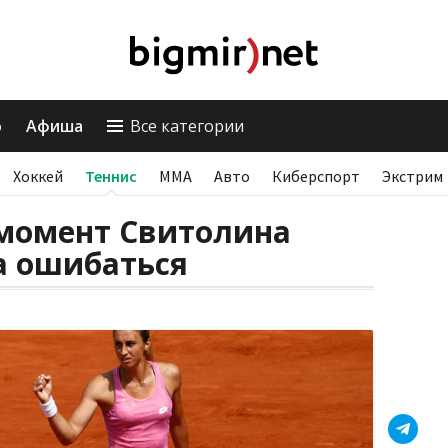
о
Афиша
Все категории
Хоккей
Теннис
ММА
Авто
Киберспорт
Экстрим
 момент Свитолина
а ошибаться