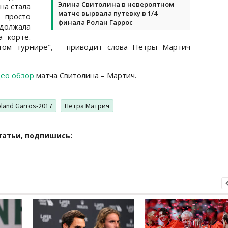
Элина Свитолина в невероятном
на стала
матче вырвала путевку в 1/4
 просто
финала Ролан Гаррос
должала
 корте.
этом турнире", – приводит слова Петры Мартич
ео обзор
матча Свитолина – Мартич.
land Garros-2017
Петра Матрич
татьи, подпишись: