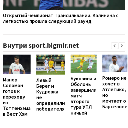
Открытый чемпионат Трансильвании. Калинина с
легкостью прошла следующий раунд
Внутри sport.bigmir.net
Ромеро не
Буковина и
Манор
Левый
хочет в
Оболонь
Соломон
Берег и
Атлетико,
завершили
готов к
Кудровка
но
матч
переходу
не
мечтает о
второго
из
определили
Барселоне
тура УПЛ
Тоттенхэма
победителя
ничьей
в Вест Хэм