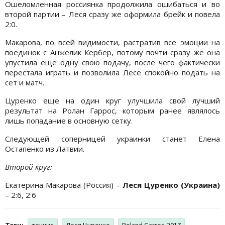
Ошеломленная россиянка продолжила ошибаться и во
второй партии – Леся сразу же оформила брейк и повела
2:0.
Макарова, по всей видимости, растратив все эмоции на
поединок с Анжелик Кербер, потому почти сразу же она
упустила еще одну свою подачу, после чего фактически
перестала играть и позволила Лесе спокойно подать на
сет и матч.
Цуренко еще на один круг улучшила свой лучший
результат на Ролан Гаррос, которым ранее являлось
лишь попадание в основную сетку.
Следующей соперницей украинки станет Елена
Остапенко из Латвии.
Второй круг:
Екатерина Макарова (Россия) –
Леся Цуренко (Украина)
– 2:6, 2:6
Теги:
теннис
Леся Цуренко
Roland Garros-2017