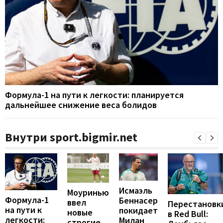
Формула-1 на пути к легкости: планируется
дальнейшее снижение веса болидов
Внутри sport.bigmir.net
Исмаэль
Моуринью
Формула-1
Беннасер
ввел
Перестановк
на пути к
покидает
новые
в Red Bull:
легкости:
Милан
строгие