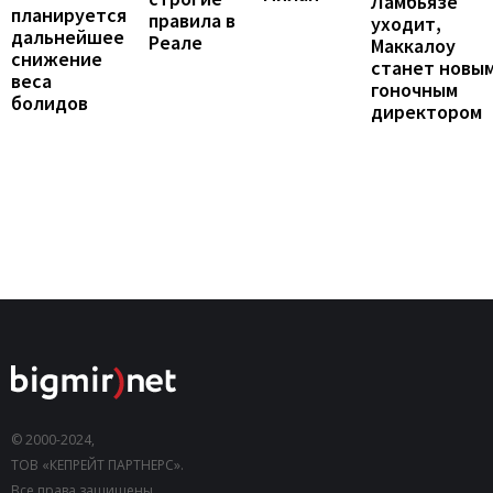
Ламбьязе
планируется
правила в
уходит,
дальнейшее
Реале
Маккалоу
снижение
станет новы
веса
гоночным
болидов
директором
© 2000-2024,
ТОВ «КЕПРЕЙТ ПАРТНЕРС».
Все права защищены.