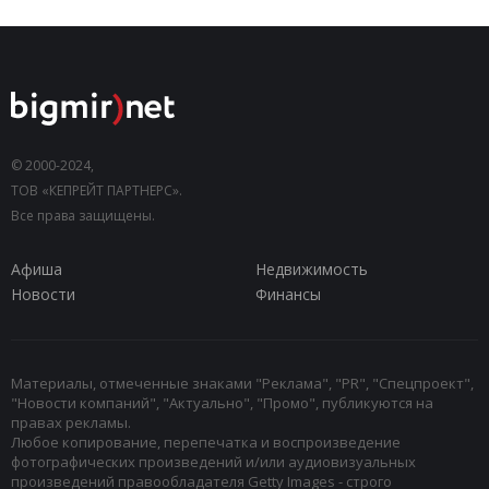
© 2000-2024,
ТОВ «КЕПРЕЙТ ПАРТНЕРС».
Все права защищены.
Афиша
Недвижимость
Новости
Финансы
Материалы, отмеченные знаками "Реклама", "PR", "Спецпроект",
"Новости компаний", "Актуально", "Промо", публикуются на
правах рекламы.
Любое копирование, перепечатка и воспроизведение
фотографических произведений и/или аудиовизуальных
произведений правообладателя Getty Images - строго