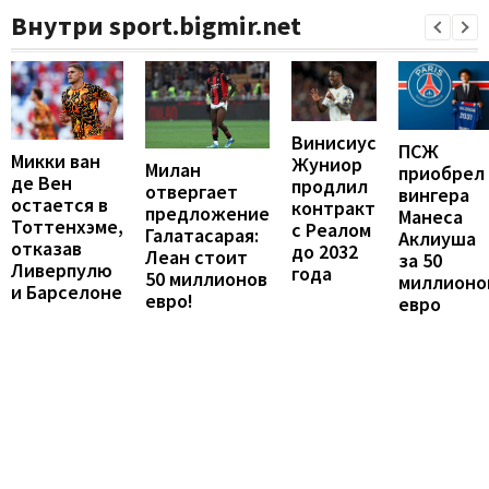
Внутри sport.bigmir.net
Винисиус
ПСЖ
Микки ван
Жуниор
Милан
приобрел
де Вен
продлил
отвергает
вингера
остается в
контракт
предложение
Манеса
Тоттенхэме,
с Реалом
Галатасарая:
Аклиуша
отказав
до 2032
Леан стоит
за 50
Ливерпулю
года
50 миллионов
миллионо
и Барселоне
евро!
евро