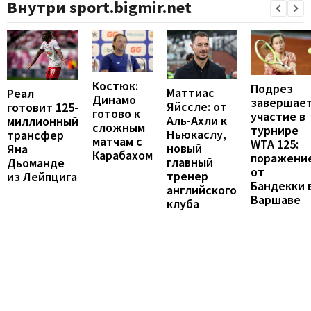
Внутри sport.bigmir.net
Костюк:
Подрез
Маттиас
Реал
Динамо
завершае
Яйссле: от
готовит 125-
готово к
участие в
Аль-Ахли к
миллионный
сложным
турнире
Ньюкаслу,
трансфер
матчам с
WTA 125:
новый
Яна
Карабахом
поражени
главный
Дьоманде
от
тренер
из Лейпцига
Бандекки 
английского
Варшаве
клуба