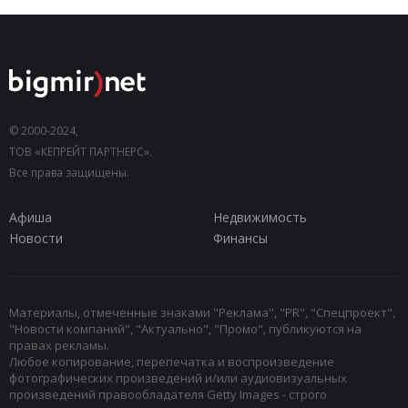
© 2000-2024,
ТОВ «КЕПРЕЙТ ПАРТНЕРС».
Все права защищены.
Афиша
Недвижимость
Новости
Финансы
Материалы, отмеченные знаками "Реклама", "PR", "Спецпроект",
"Новости компаний", "Актуально", "Промо", публикуются на
правах рекламы.
Любое копирование, перепечатка и воспроизведение
фотографических произведений и/или аудиовизуальных
произведений правообладателя Getty Images - строго