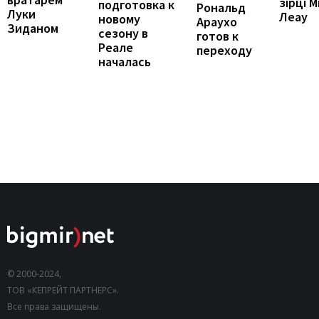
зірці М
подготовка к
Рональд
Луки
Леау
новому
Араухо
Зиданом
сезону в
готов к
Реале
переходу
началась
© 2000-2024,
ТОВ «КЕПРЕЙТ ПАРТНЕРС».
Все права защищены.