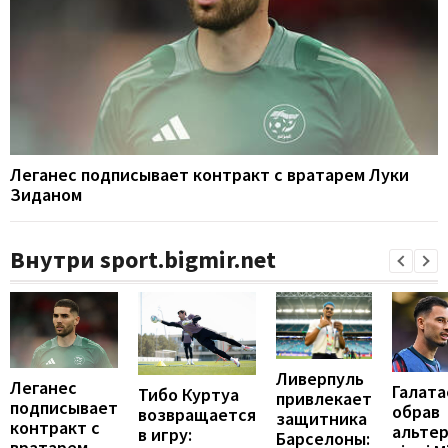
Леганес подписывает контракт с вратарем Луки
Зиданом
Внутри sport.bigmir.net
Ливерпуль
Леганес
Галата
Тибо Куртуа
привлекает
подписывает
обрав
возвращается
защитника
контракт с
альте
в игру:
Барселоны:
вратарем