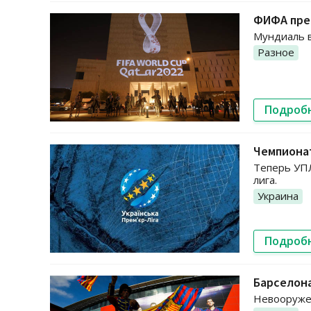
ФИФА пре
Мундиаль в
Разное
Подроб
Чемпионат
Теперь УПЛ
лига.
Украина
Подроб
Барселон
Невооружен