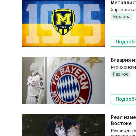
Металлис
Харьковска
Украина
Подроб
Бавария 
Мюнхенский
Разное
Подроб
Реал изм
Востоке
Руководств
логотип к