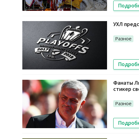
Подроб
УХЛ предс
Разное
Подроб
Фанаты Ли
стикер с
Разное
Подроб