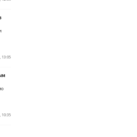
в
и
 13:05
ым
мо
 10:35