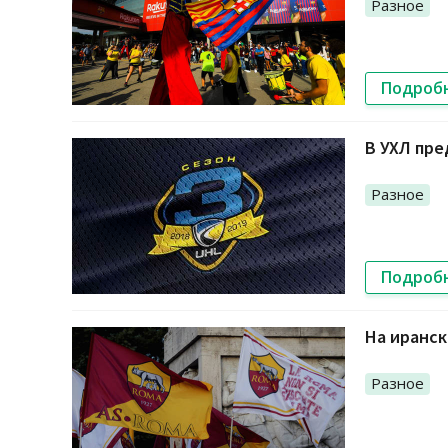
Разное
Подроб
В УХЛ пре
Разное
Подроб
На иранс
Разное