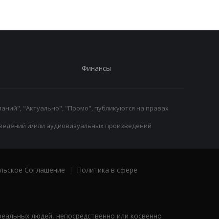
Финансы
аний", "Актуально", "Промо", публикуются на правах
ведений и/или аудиовизуальных произведений
льское Соглашение
|
Политика в сфере
реальных людей, непосредственно или косвенно