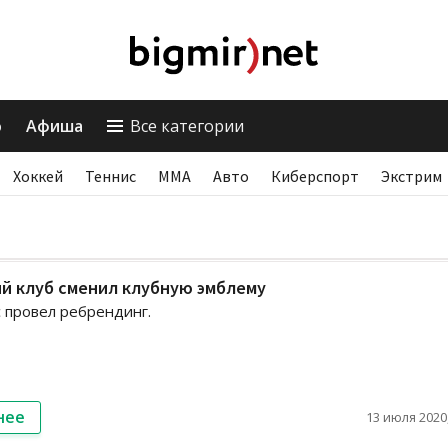
о
Афиша
Все категории
Хоккей
Теннис
ММА
Авто
Киберспорт
Экстрим
й клуб сменил клубную эмблему
 провел ребрендинг.
нее
13 июля 2020,