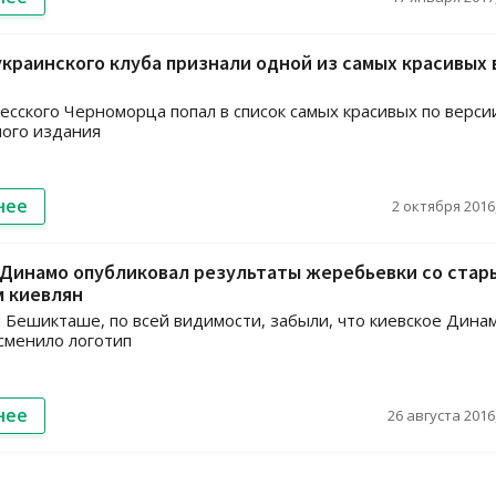
краинского клуба признали одной из самых красивых 
есского Черноморца попал в список самых красивых по верси
ого издания
нее
2 октября 2016,
 Динамо опубликовал результаты жеребьевки со стар
м киевлян
 Бешикташе, по всей видимости, забыли, что киевское Дина
сменило логотип
нее
26 августа 2016,