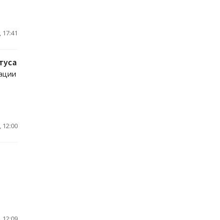
 17:41
туса
тации
 12:00
 12:09