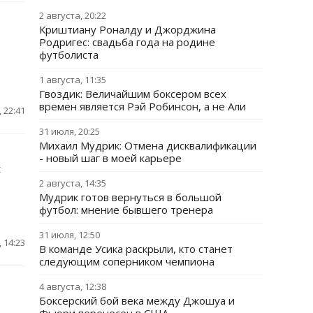
2 августа, 20:22
Криштиану Роналду и Джорджина
Родригес: свадьба года на родине
футболиста
1 августа, 11:35
Гвоздик: Величайшим боксером всех
времен является Рэй Робинсон, а не Али
 22:41
31 июля, 20:25
Михаил Мудрик: Отмена дисквалификации
- новый шаг в моей карьере
t
2 августа, 14:35
Мудрик готов вернуться в большой
футбол: мнение бывшего тренера
31 июля, 12:50
 14:23
В команде Усика раскрыли, кто станет
следующим соперником чемпиона
4 августа, 12:38
Боксерский бой века между Джошуа и