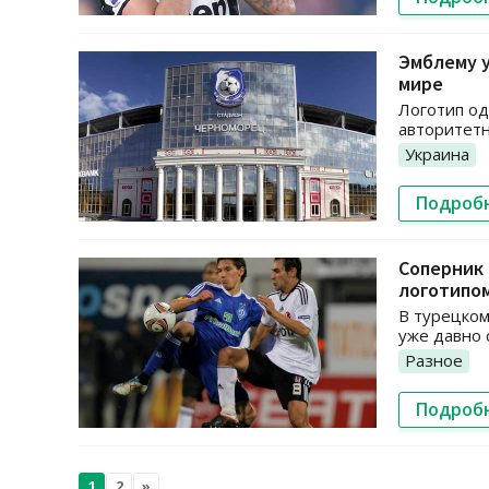
Эмблему у
мире
Логотип од
авторитетн
Украина
Подроб
Соперник
логотипо
В турецком
уже давно 
Разное
Подроб
1
2
»