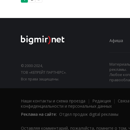
Афиша
Материалы,
© 2000-2024,
рекламы.
ТОВ «КЕПРЕЙТ ПАРТНЕРС».
Любое коп
Все права защищены.
правооблад
Наши контакты и схема проезда
|
Редакция
|
Связа
конфиденциальности и персональных данных
Реклама на сайте:
Отдел продаж digital рекламы
Оставляя комментарий, пожалуйста, помните о том, 