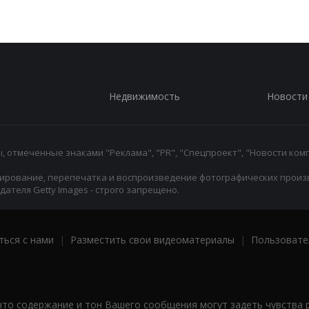
Недвижимость
Новости
 отмеченные знаками "Реклама", "PR", "Спецпроект", "Новости комп
ирование, перепечатка и воспроизведение фотографических произ
ателя Getty Images - строго запрещено.
ться с нами
|
Разместить свои видеоматериалы
|
Пользовате
что содержание и тон Вашего сообщения могут задеть чувства 