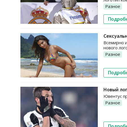
Разное
Подроб
Сексуальн
Всемирно и
нового лог
Разное
Подроб
Новый лог
Ювентус пр
Разное
Подроб