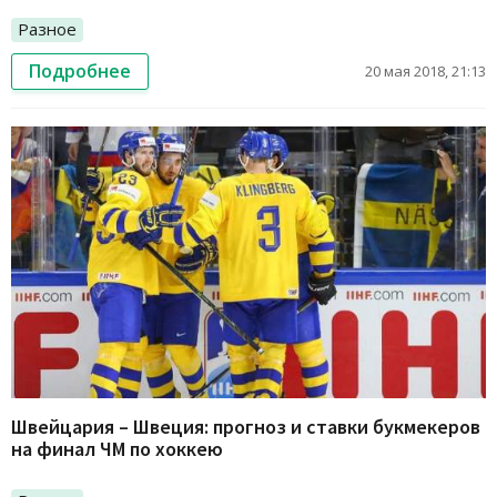
Разное
Подробнее
20 мая 2018, 21:13
Швейцария – Швеция: прогноз и ставки букмекеров
на финал ЧМ по хоккею