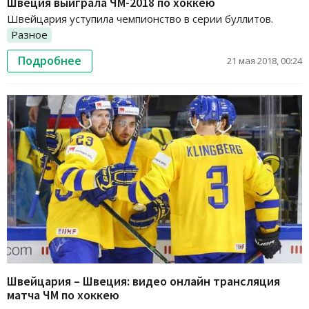
Швеция выиграла ЧМ-2018 по хоккею
Швейцария уступила чемпионство в серии буллитов.
Разное
Подробнее
21 мая 2018, 00:24
Швейцария – Швеция: видео онлайн трансляция
матча ЧМ по хоккею