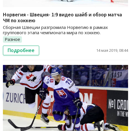
Норвегия - Швеция- 1:9 видео шайб и обзор матча
ЧМ по хоккею
Сборная Швеции разгромила Норвегию в рамках
группового этапа чемпионата мира по хоккею.
Разное
Подробнее
14 мая 2019, 08:44