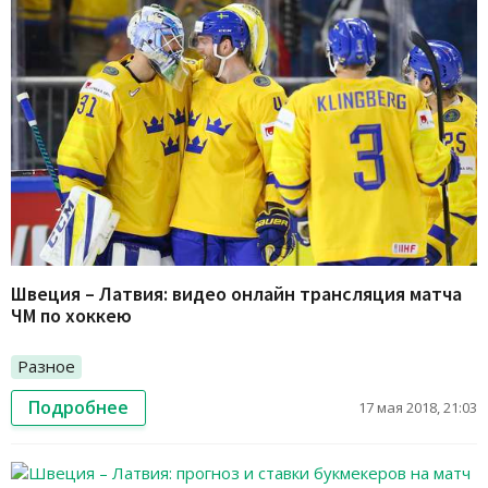
Швеция – Латвия: видео онлайн трансляция матча
ЧМ по хоккею
Разное
Подробнее
17 мая 2018, 21:03