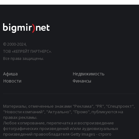
© 2000-2024,
ТОВ «КЕПРЕЙТ ПАРТНЕРС».
Все права защищены.
Афиша
Недвижимость
Новости
Финансы
Материалы, отмеченные знаками "Реклама", "PR", "Спецпроект",
"Новости компаний", "Актуально", "Промо", публикуются на
правах рекламы.
Любое копирование, перепечатка и воспроизведение
фотографических произведений и/или аудиовизуальных
произведений правообладателя Getty Images - строго