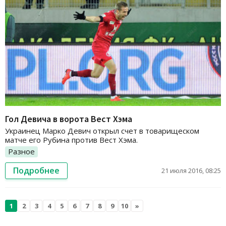
Гол Девича в ворота Вест Хэма
Украинец Марко Девич открыл счет в товарищеском
матче его Рубина против Вест Хэма.
Разное
Подробнее
21 июля 2016, 08:25
1
2
3
4
5
6
7
8
9
10
»