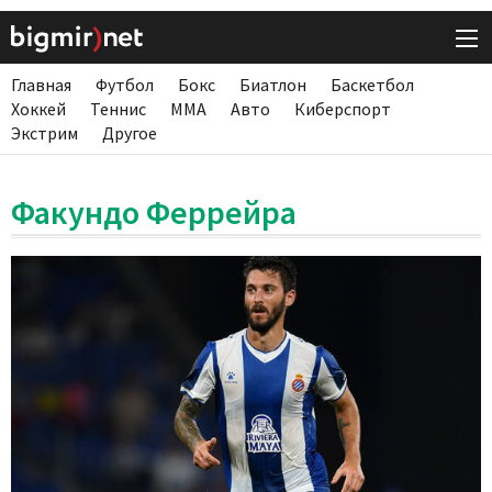
Главная
Футбол
Бокс
Биатлон
Баскетбол
Хоккей
Теннис
ММА
Авто
Киберспорт
Экстрим
Другое
Факундо Феррейра