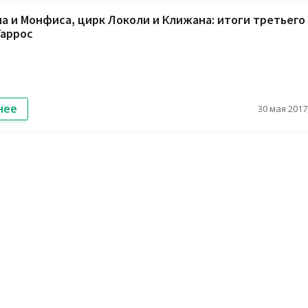
а и Монфиса, цирк Локоли и Клижана: итоги третьего
Гаррос
нее
30 мая 2017,