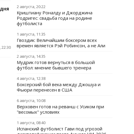
2 августа, 20:22
 дня
Криштиану Роналду и Джорджина
Родригес: свадьба года на родине
футболиста
1 августа, 11:35
Гвоздик: Величайшим боксером всех
времен является Рэй Робинсон, а не Али
 22:30
2 августа, 14:35
Мудрик готов вернуться в большой
футбол: мнение бывшего тренера
4 августа, 12:38
Боксерский бой века между Джошуа и
Фьюри перенесен в США
6 августа, 10:08
Верховен готов на реванш с Усиком при
"весомых" условиях
1 августа, 08:40
Испанский футболист Гави под угрозой