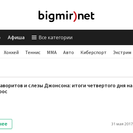
о
Афиша
Все категории
Хоккей
Теннис
ММА
Авто
Киберспорт
Экстрим
воритов и слезы Джонсона: итоги четвертого дня на
рос
нее
31 мая 2017,