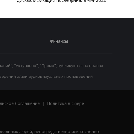
дисквалификации после финала ЧМ-2026
Финансы
аний", "Актуально", "Промо", публикуются на правах
ведений и/или аудиовизуальных произведений
льское Соглашение
|
Политика в сфере
реальных людей, непосредственно или косвенно