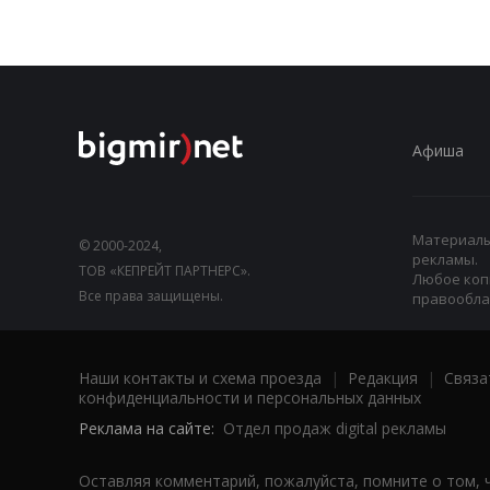
Афиша
Материалы,
© 2000-2024,
рекламы.
ТОВ «КЕПРЕЙТ ПАРТНЕРС».
Любое коп
Все права защищены.
правооблад
Наши контакты и схема проезда
|
Редакция
|
Связа
конфиденциальности и персональных данных
Реклама на сайте:
Отдел продаж digital рекламы
Оставляя комментарий, пожалуйста, помните о том, 