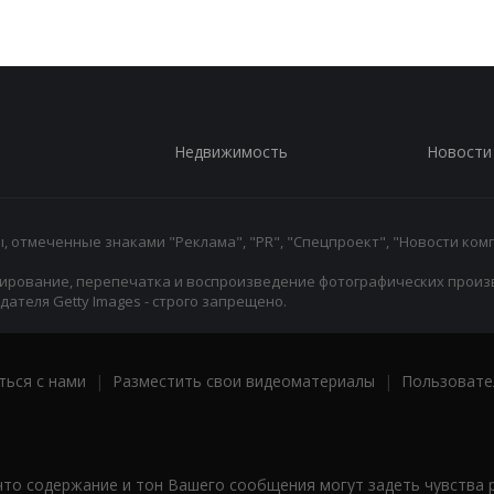
Недвижимость
Новости
 отмеченные знаками "Реклама", "PR", "Спецпроект", "Новости комп
ирование, перепечатка и воспроизведение фотографических произ
ателя Getty Images - строго запрещено.
ться с нами
|
Разместить свои видеоматериалы
|
Пользовате
что содержание и тон Вашего сообщения могут задеть чувства 