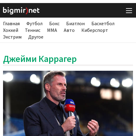
Главная
Футбол
Бокс
Биатлон
Баскетбол
Хоккей
Теннис
ММА
Авто
Киберспорт
Экстрим
Другое
Джейми Каррагер