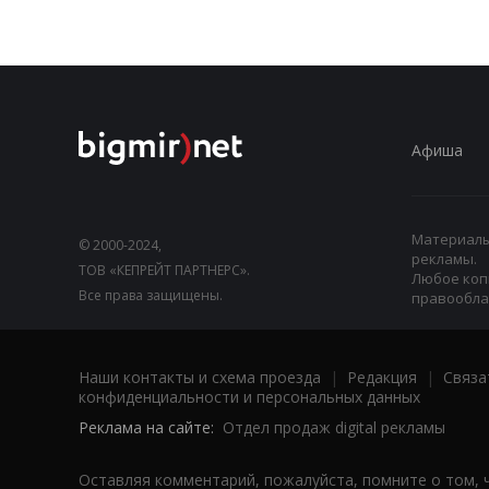
Афиша
Материалы,
© 2000-2024,
рекламы.
ТОВ «КЕПРЕЙТ ПАРТНЕРС».
Любое коп
Все права защищены.
правооблад
Наши контакты и схема проезда
|
Редакция
|
Связа
конфиденциальности и персональных данных
Реклама на сайте:
Отдел продаж digital рекламы
Оставляя комментарий, пожалуйста, помните о том, 