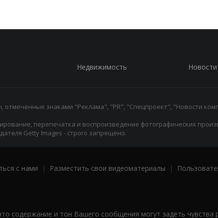
Недвижимость
Новости
 отмеченные знаками "Реклама", "PR", "Спецпроект", "Новости комп
ирование, перепечатка и воспроизведение фотографических произ
ателя Getty Images - строго запрещено.
ться с нами
|
Разместить свои видеоматериалы
|
Пользовате
что содержание и тон Вашего сообщения могут задеть чувства 