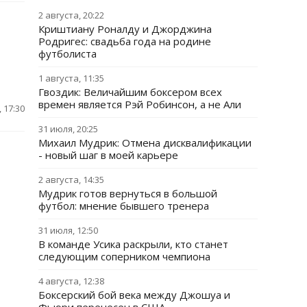
2 августа, 20:22
Криштиану Роналду и Джорджина
Родригес: свадьба года на родине
футболиста
1 августа, 11:35
Гвоздик: Величайшим боксером всех
времен является Рэй Робинсон, а не Али
 17:30
31 июля, 20:25
Михаил Мудрик: Отмена дисквалификации
- новый шаг в моей карьере
2 августа, 14:35
Мудрик готов вернуться в большой
футбол: мнение бывшего тренера
31 июля, 12:50
В команде Усика раскрыли, кто станет
следующим соперником чемпиона
4 августа, 12:38
Боксерский бой века между Джошуа и