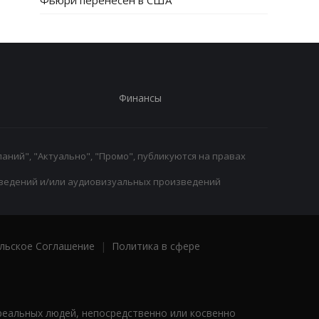
Фьюри перенесен в США
Финансы
аний", "Актуально", "Промо", публикуются на правах
ведений и/или аудиовизуальных произведений
льское Соглашение
|
Политика в сфере
реальных людей, непосредственно или косвенно