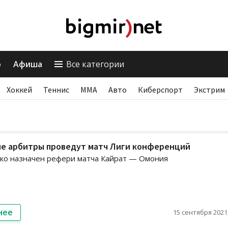
о
Афиша
Все категории
Хоккей
Теннис
ММА
Авто
Киберспорт
Экстрим
ие арбитры проведут матч Лиги конференций
ко назначен рефери матча Кайрат — Омония
нее
15 сентября 2021,