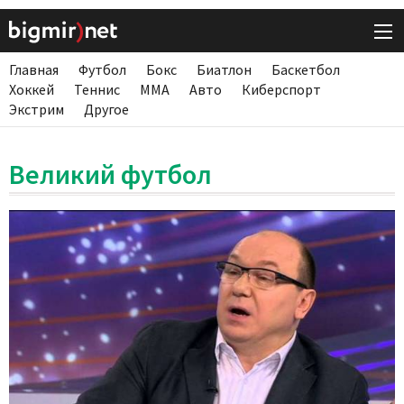
Главная
Футбол
Бокс
Биатлон
Баскетбол
Хоккей
Теннис
ММА
Авто
Киберспорт
Экстрим
Другое
Великий футбол