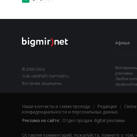
Афиша
Материалы,
© 2000-2024,
рекламы.
ТОВ «КЕПРЕЙТ ПАРТНЕРС».
Любое коп
Все права защищены.
правооблад
Наши контакты и схема проезда
|
Редакция
|
Связа
конфиденциальности и персональных данных
Реклама на сайте:
Отдел продаж digital рекламы
Оставляя комментарий, пожалуйста, помните о том, 