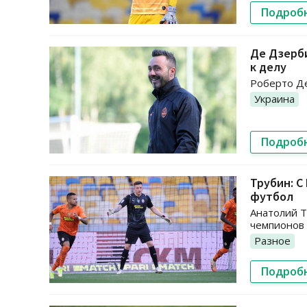
Подроб
Де Дзерб
к делу
Роберто Де
Украина
Подроб
Трубин: С
футбол
Анатолий Т
чемпионов
Разное
Подроб