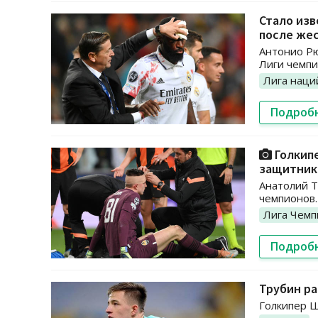
Стало изв
после жес
Антонио Рю
Лиги чемпи
Лига наци
Подроб
Голкипе
защитник
Анатолий Т
чемпионов.
Лига Чемп
Подроб
Трубин ра
Голкипер Ш