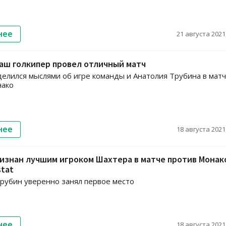
нее
21 августа 2021,
аш голкипер провел отличный матч
елился мыслями об игре команды и Анатолия Трубина в мат
нако
нее
18 августа 2021,
изнан лучшим игроком Шахтера в матче против Монак
stat
рубин уверенно занял первое место
нее
18 августа 2021,