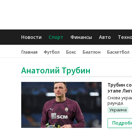
Новости
Спорт
Финансы
Авто
Техн
Главная
Футбол
Бокс
Биатлон
Баскетбол
Анатолий Трубин
Трубин со
этапе Лиг
Снова укра
раунда.
Украина
Подроб