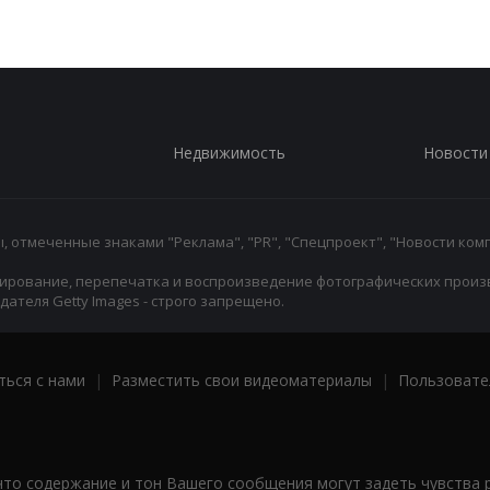
Недвижимость
Новости
 отмеченные знаками "Реклама", "PR", "Спецпроект", "Новости комп
ирование, перепечатка и воспроизведение фотографических произ
ателя Getty Images - строго запрещено.
ться с нами
|
Разместить свои видеоматериалы
|
Пользовате
что содержание и тон Вашего сообщения могут задеть чувства 