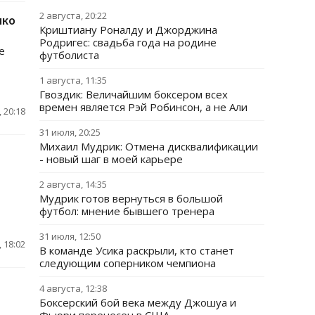
2 августа, 20:22
ико
Криштиану Роналду и Джорджина
Родригес: свадьба года на родине
е
футболиста
1 августа, 11:35
Гвоздик: Величайшим боксером всех
времен является Рэй Робинсон, а не Али
 20:18
31 июля, 20:25
Михаил Мудрик: Отмена дисквалификации
- новый шаг в моей карьере
2 августа, 14:35
Мудрик готов вернуться в большой
футбол: мнение бывшего тренера
31 июля, 12:50
 18:02
В команде Усика раскрыли, кто станет
следующим соперником чемпиона
4 августа, 12:38
Боксерский бой века между Джошуа и