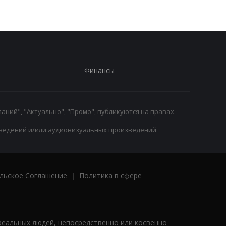
Финансы
аний", "Актуально", "Промо", публикуются на правах
ведений и/или аудиовизуальных произведений
льское Соглашение
|
Политика в сфере
реальных людей, непосредственно или косвенно