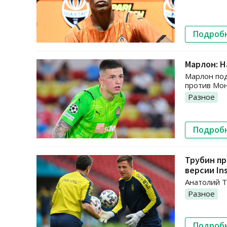
Подроб
Марлон: Н
Марлон под
против Мо
Разное
Подроб
Трубин пр
версии In
Анатолий Т
Разное
Подроб