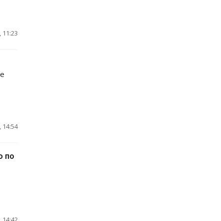
 11:23
че
 14:54
о по
 14:42