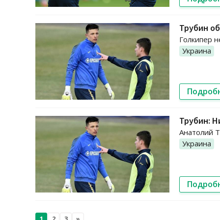
Трубин об
Голкипер н
Украина
Подроб
Трубин: Н
Анатолий Т
Украина
Подроб
1
2
3
»