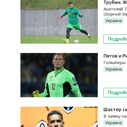
Трубин: Ж
Анатолий Т
сборной У
Украина
Подроб
Пятов и Р
Голкиперы 
Украина
Подроб
Шахтер сы
В заявку н
Украина