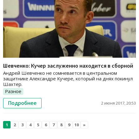
Шевченко: Кучер заслуженно находится в сборной
Андрей Шевченко не сомневается в центральном
защитнике Александре Кучере, который на днях покинул
Шахтер.
Разное
Подробнее
2 июня 2017, 20:53
1
2
3
4
5
6
7
8
9
10
»