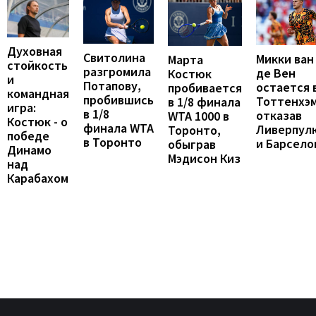
Духовная
Свитолина
Микки ван
Марта
стойкость
разгромила
де Вен
Костюк
и
Потапову,
остается 
пробивается
командная
пробившись
Тоттенхэм
в 1/8 финала
игра:
в 1/8
отказав
WTA 1000 в
Костюк - о
финала WTA
Ливерпул
Торонто,
победе
в Торонто
и Барсело
обыграв
Динамо
Мэдисон Киз
над
Карабахом