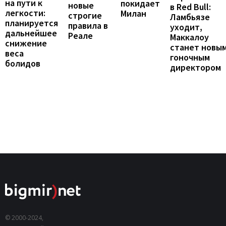
на пути к
покидает
новые
в Red Bull:
легкости:
Милан
строгие
Ламбьязе
планируется
правила в
уходит,
дальнейшее
Реале
Маккалоу
снижение
станет новы
веса
гоночным
болидов
директором
© 2000-2024,