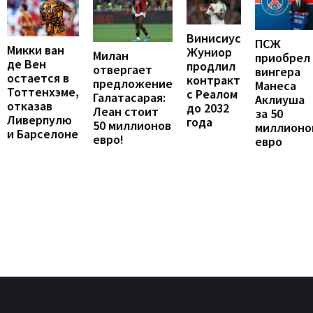
Винисиус
ПСЖ
Микки ван
Жуниор
Милан
приобрел
де Вен
продлил
отвергает
вингера
остается в
контракт
предложение
Манеса
Тоттенхэме,
с Реалом
Галатасарая:
Аклиуша
отказав
до 2032
Леан стоит
за 50
Ливерпулю
года
50 миллионов
миллионо
и Барселоне
евро!
евро