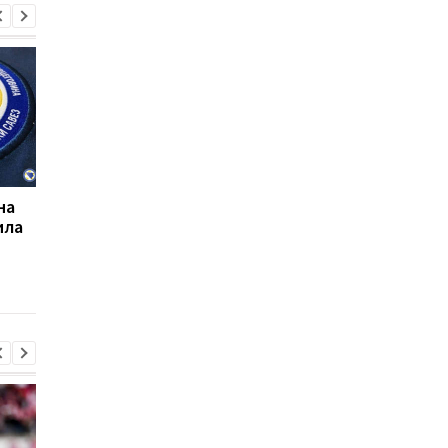
на
УПЛ перенесла матч
Наполи обыграл Аякс
ила
Заря - Колос на
забронировав себе
неопределенный срок
место в 1/8 финала
Лиги чемпионов