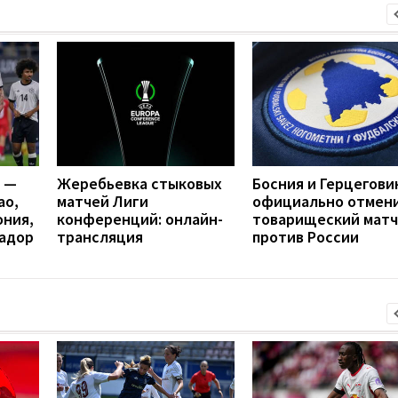
я —
Жеребьевка стыковых
Босния и Герцегови
ао,
матчей Лиги
официально отмен
ония,
конференций: онлайн-
товарищеский матч
вадор
трансляция
против России