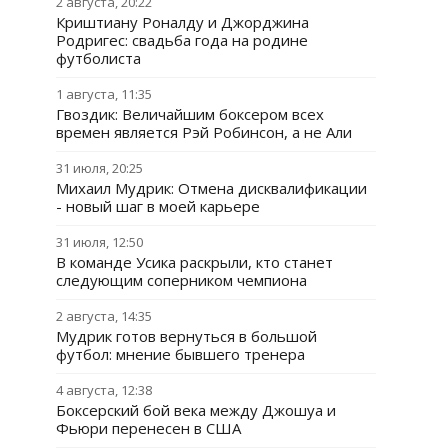
2 августа, 20:22
Криштиану Роналду и Джорджина
Родригес: свадьба года на родине
футболиста
1 августа, 11:35
Гвоздик: Величайшим боксером всех
времен является Рэй Робинсон, а не Али
31 июля, 20:25
Михаил Мудрик: Отмена дисквалификации
- новый шаг в моей карьере
31 июля, 12:50
В команде Усика раскрыли, кто станет
следующим соперником чемпиона
2 августа, 14:35
Мудрик готов вернуться в большой
футбол: мнение бывшего тренера
4 августа, 12:38
Боксерский бой века между Джошуа и
Фьюри перенесен в США