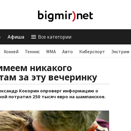
о
Афиша
Все категории
Хоккей
Теннис
ММА
Авто
Киберспорт
Экстрим
имеем никакого
там за эту вечеринку
ександр Кокорин опроверг информацию о
рной потратил 250 тысяч евро на шампанское.