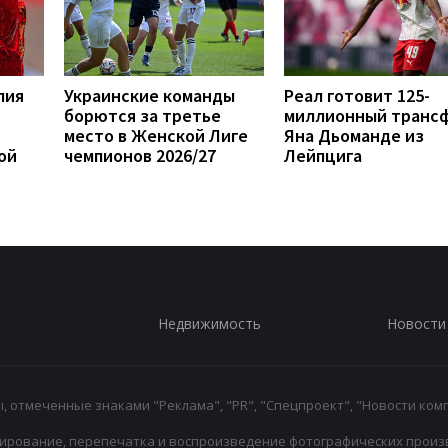
лия
Украинские команды
Реал готовит 125-
борются за третье
миллионный транс
место в Женской Лиге
Яна Дьоманде из
ой
чемпионов 2026/27
Лейпцига
Недвижимость
Новости
 отмеченные знаками "Реклама", "PR", "Спецпроект", "Новости комп
ирование, перепечатка и воспроизведение фотографических произ