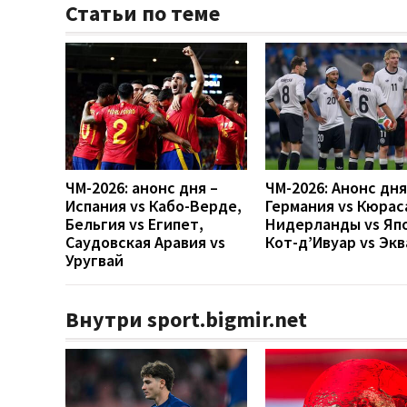
Статьи по теме
ЧМ-2026: анонс дня –
ЧМ-2026: Анонс дн
Испания vs Кабо-Верде,
Германия vs Кюрас
Бельгия vs Египет,
Нидерланды vs Яп
Саудовская Аравия vs
Кот-д’Ивуар vs Эк
Уругвай
Внутри sport.bigmir.net