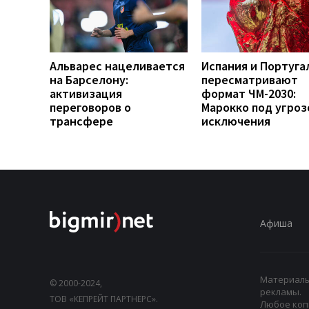
Альварес нацеливается
Испания и Португа
на Барселону:
пересматривают
активизация
формат ЧМ-2030:
переговоров о
Марокко под угроз
трансфере
исключения
Афиша
Материалы,
© 2000-2024,
рекламы.
ТОВ «КЕПРЕЙТ ПАРТНЕРС».
Любое коп