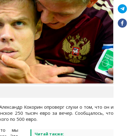
лександр Кокорин опроверг слухи о том, что он и
ское 250 тысяч евро за вечер. Сообщалось, что
кого по 500 евро.
что мы
Читай также:
ии. Это