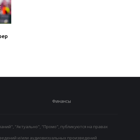
Костюк: Динамо готово
Маттиас Яйссле: от 
фер
к сложным матчам с
Ахли к Ньюкаслу, но
Карабахом
главный тренер
английского клуба
Финансы
аний", "Актуально", "Промо", публикуются на правах
ведений и/или аудиовизуальных произведений