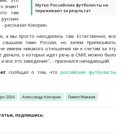
Мутко: Российские футболисты не
то знают
переживают за результат
что там
усских
, - рассказал Кокорин.
, а мы просто находились там. Естественно, все
, слышали гимн России, но зачем приписывать
не имеем никакого отношения ни к счетам за эту
те деньги, о которых идет речь в СМИ, можно было
 и все это заведение", - признался нападающий.
net
сообщал о том, что
российские футболисты
ро-2016
Александр Кокорин
Павел Мамаев
татьи, подпишись: