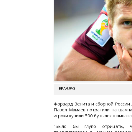
EPA/UPG
Форвард Зенита и сборной России А
Павел Мамаев потратили на шампан
игроки купили 500 бутылок шампанс
"Было бы глупо отрицать, 
присутствовали в данном заведен