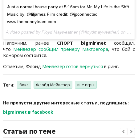
Just a normal house party at 5:16am for Mr. My Life is the Sh*t
Music by: @liljamez Film credit: @jpconnected
www.themoneyteam.com
A video posted by Floyd Mayweather (@floydmayweather) on
Nov 1
Напомним, ранее
СПОРТ bigmir)net
сообщал,
что
Мейвезер сообщил тренеру Макгрегора
, что бой с
Конором состоится.
Отметим, Флойд
Мейвезер готов вернуться
в ринг.
Теги:
бокс
Флойд Мейвезер
вне игры
Не пропусти другие интересные статьи, подпишись:
bigmir)net в facebook
Статьи по теме