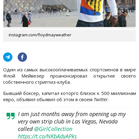
instagram.com/floydmayweather
Один из самых высокооплачиваемых спортсменов в мире
Флой Мейвезер проанонсировал открытие своего
собственного стриптиз-клуба.
Бывший боксер, капитал которго близок к 500 миллионам
евро, объявил обьявил об этом в своем
Twitter
.
I am just months away from opening up my
very own strip club in Las Vegas, Nevada
called
@GirlCollection
https://t.co/NKbAdyAPks