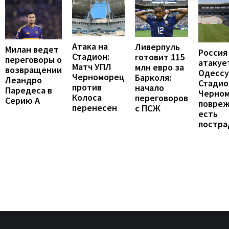
Атака на
Ливерпуль
Милан ведет
Россия
Стадион:
готовит 115
переговоры о
атакуе
Матч УПЛ
млн евро за
возвращении
Одессу
Черноморец
Барколя:
Леандро
Стадио
против
начало
Паредеса в
Черно
Колоса
переговоров
Серию А
повреж
перенесен
с ПСЖ
есть
постра