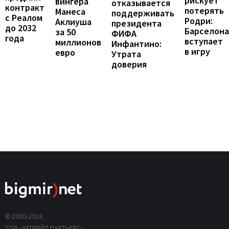
рискует
вингера
отказывается
контракт
потерять
Манеса
поддерживать
с Реалом
Родри:
Аклиуша
президента
до 2032
Барселона
за 50
ФИФА
года
вступает
миллионов
Инфантино:
в игру
евро
Утрата
доверия
© 2000-2024,
ТОВ «КЕПРЕЙТ ПАРТНЕРС».