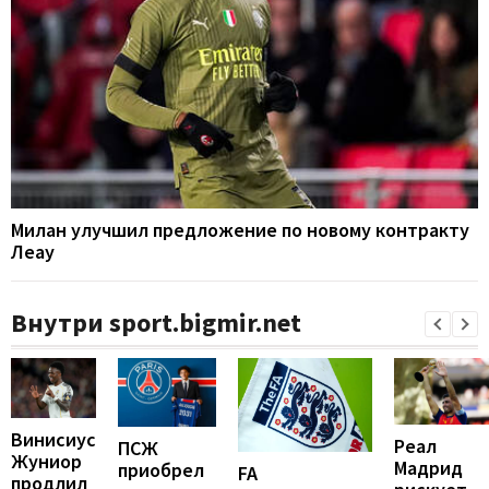
Милан улучшил предложение по новому контракту
Леау
Внутри sport.bigmir.net
Винисиус
Реал
ПСЖ
Жуниор
Мадрид
приобрел
FA
продлил