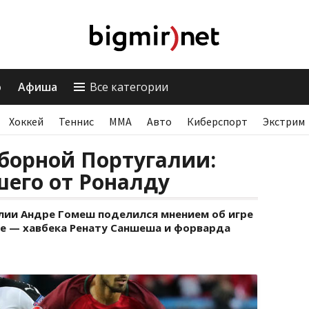
о
Афиша
Все категории
Хоккей
Теннис
ММА
Авто
Киберспорт
Экстрим
борной Португалии:
его от Роналду
лии Андре Гомеш поделился мнением об игре
де — хавбека Ренату Саншеша и форварда