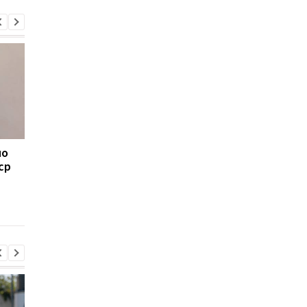
но
Остались без
Основной защитник
ср
"Особенного":
Манчестер Сити выб
Моуринью отказался
на месяц из-за трав
возглавить сборную
Португалии