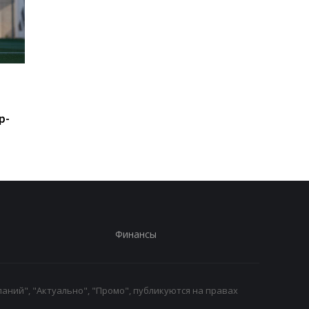
Шак рассказал правду о
Леганес подписывае
возможном переходе
контракт с вратарем
Леброна в Сиксерс
Луки Зиданом
р-
Финансы
аний", "Актуально", "Промо", публикуются на правах