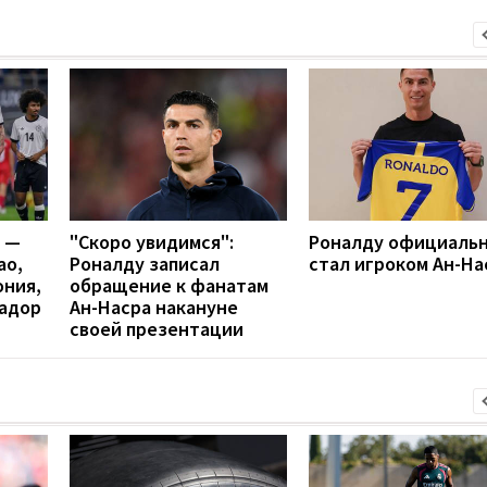
я —
"Скоро увидимся":
Роналду официаль
ао,
Роналду записал
стал игроком Ан-На
ония,
обращение к фанатам
вадор
Ан-Насра накануне
своей презентации