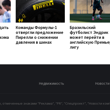
дать
Команды Формулы-1
Бразильский
отвергли предложение
футболист Эндрик
хэма
Пирелли о снижении
может перейти в
давления в шинах
английскую Премье
лигу
Недвижимость
Новости
 отмеченные знаками "Реклама", "PR", "Спецпроект", "Новости комп