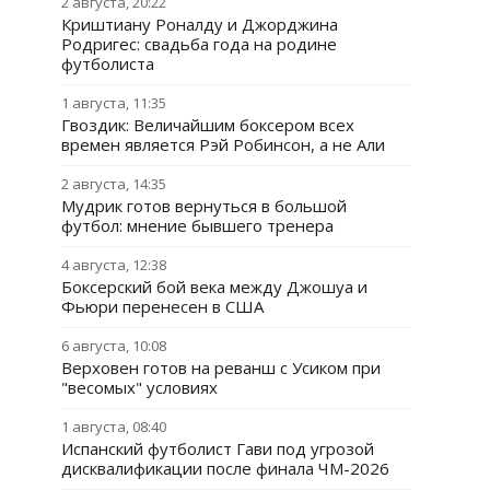
2 августа, 20:22
Криштиану Роналду и Джорджина
Родригес: свадьба года на родине
футболиста
1 августа, 11:35
Гвоздик: Величайшим боксером всех
времен является Рэй Робинсон, а не Али
2 августа, 14:35
Мудрик готов вернуться в большой
футбол: мнение бывшего тренера
4 августа, 12:38
Боксерский бой века между Джошуа и
Фьюри перенесен в США
6 августа, 10:08
Верховен готов на реванш с Усиком при
"весомых" условиях
1 августа, 08:40
Испанский футболист Гави под угрозой
дисквалификации после финала ЧМ-2026