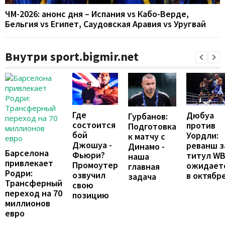
ЧМ-2026: анонс дня – Испания vs Кабо-Верде,
Бельгия vs Египет, Саудовская Аравия vs Уругвай
Внутри sport.bigmir.net
Где
Дюбуа
Гурбанов:
состоится
против
Подготовка
бой
Уордли:
к матчу с
Джошуа -
реванш з
Динамо -
Барселона
Фьюри?
титул W
наша
привлекает
Промоутер
ожидает
главная
Родри:
озвучил
в октябр
задача
Трансферный
свою
переход на 70
позицию
миллионов
евро