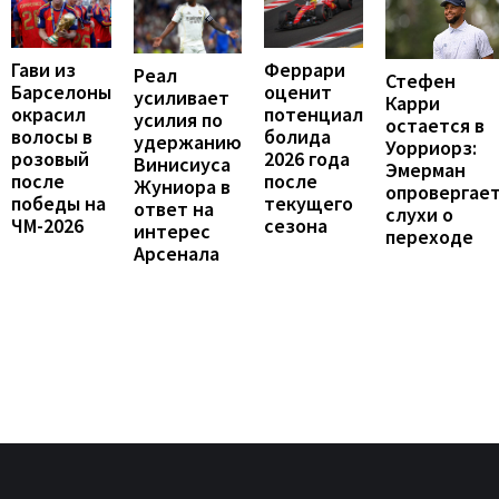
Феррари
Гави из
Реал
Стефен
оценит
Барселоны
усиливает
Карри
потенциал
окрасил
усилия по
остается в
болида
волосы в
удержанию
Уорриорз:
2026 года
розовый
Винисиуса
Эмерман
после
после
Жуниора в
опровергае
текущего
победы на
ответ на
слухи о
сезона
ЧМ-2026
интерес
переходе
Арсенала