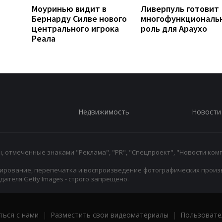
Моуринью видит в
Ливерпуль готовит
Бернарду Силве нового
многофункциональ
центрального игрока
роль для Араухо
Реала
Недвижимость
Новости
 отмеченные знаками "Реклама", "PR", "Спецпроект", "Новости комп
ирование, перепечатка и воспроизведение фотографических произ
ателя Getty Images - строго запрещено.
ться с нами
|
Разместить свои видеоматериалы
|
Пользовате