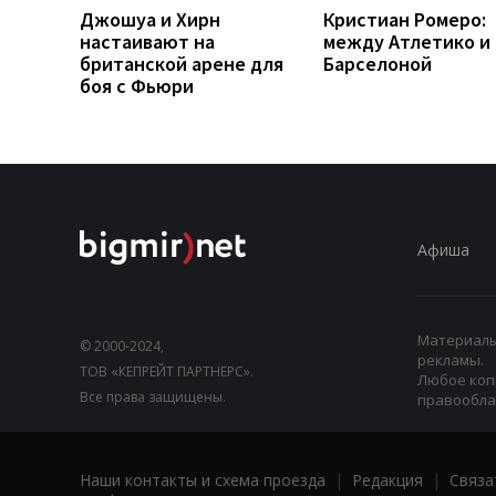
Джошуа и Хирн
Кристиан Ромеро:
настаивают на
между Атлетико и
британской арене для
Барселоной
боя с Фьюри
Афиша
Материалы,
© 2000-2024,
рекламы.
ТОВ «КЕПРЕЙТ ПАРТНЕРС».
Любое коп
Все права защищены.
правооблад
Наши контакты и схема проезда
|
Редакция
|
Связа