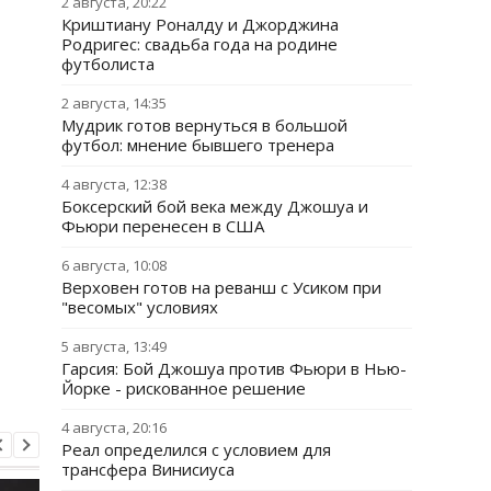
2 августа, 20:22
Криштиану Роналду и Джорджина
Родригес: свадьба года на родине
футболиста
2 августа, 14:35
Мудрик готов вернуться в большой
футбол: мнение бывшего тренера
4 августа, 12:38
Боксерский бой века между Джошуа и
Фьюри перенесен в США
6 августа, 10:08
Верховен готов на реванш с Усиком при
"весомых" условиях
5 августа, 13:49
Гарсия: Бой Джошуа против Фьюри в Нью-
Йорке - рискованное решение
4 августа, 20:16
Реал определился с условием для
трансфера Винисиуса