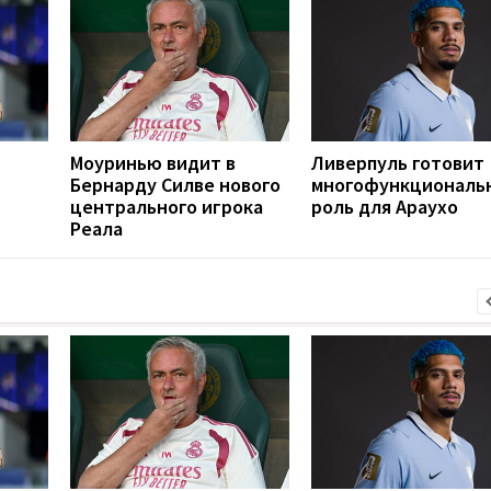
Моуринью видит в
Ливерпуль готовит
Бернарду Силве нового
многофункциональ
центрального игрока
роль для Араухо
Реала