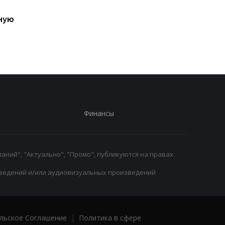
Ушел из жизни Хорхе
Свитолина шагнула 
ную
Месси, отец Лионеля
четвертьфинал WTA
Месси
1000, обыграв
Анисимову
Финансы
аний", "Актуально", "Промо", публикуются на правах
ведений и/или аудиовизуальных произведений
льское Соглашение
|
Политика в сфере