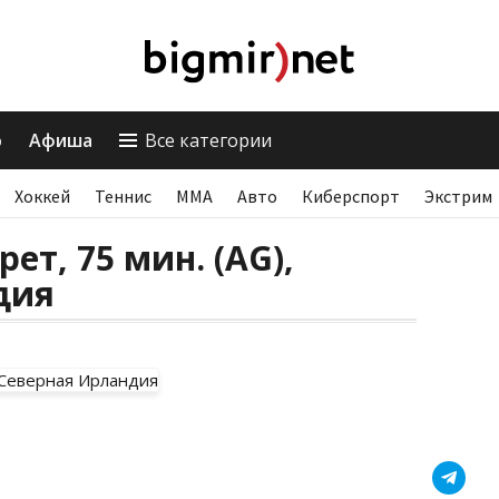
о
Афиша
Все категории
Хоккей
Теннис
ММА
Авто
Киберспорт
Экстрим
ет, 75 мин. (AG),
дия