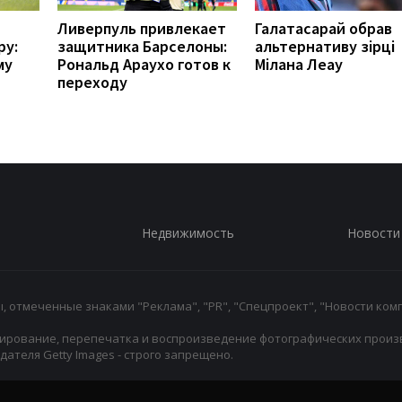
Ливерпуль привлекает
Галатасарай обрав
ру:
защитника Барселоны:
альтернативу зірці
му
Рональд Араухо готов к
Мілана Леау
переходу
Недвижимость
Новости
 отмеченные знаками "Реклама", "PR", "Спецпроект", "Новости комп
ирование, перепечатка и воспроизведение фотографических произ
ателя Getty Images - строго запрещено.