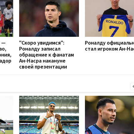
я —
"Скоро увидимся":
Роналду официаль
ао,
Роналду записал
стал игроком Ан-На
ония,
обращение к фанатам
вадор
Ан-Насра накануне
своей презентации