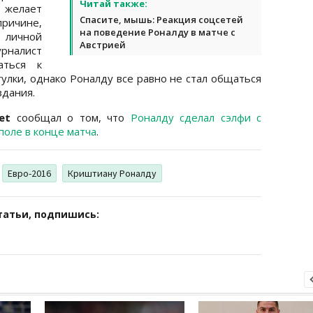
Читай также:
 желает
Спасите, мышь: Реакция соцсетей
причине,
на поведение Роналду в матче с
 личной
Австрией
рналист
аться к
улки, однако Роналду все равно не стал общаться
здания.
et
сообщал о том, что
Роналду сделал сэлфи с
поле в конце матча
.
Евро-2016
Криштиану Роналду
татьи, подпишись: