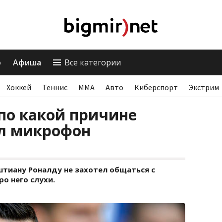
о
Афиша
Все категории
Хоккей
Теннис
ММА
Авто
Киберспорт
Экстрим
 по какой причине
л микрофон
тиану Роналду не захотел общаться с
о него слухи.