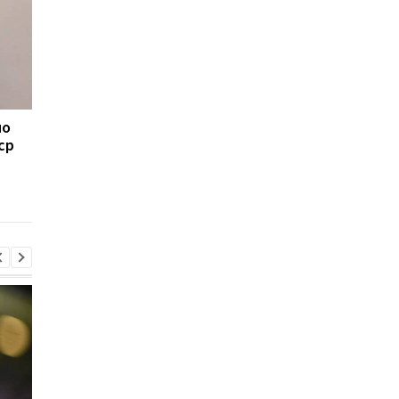
но
Остались без
Основной защитник
ср
"Особенного":
Манчестер Сити выб
Моуринью отказался
на месяц из-за трав
возглавить сборную
Португалии