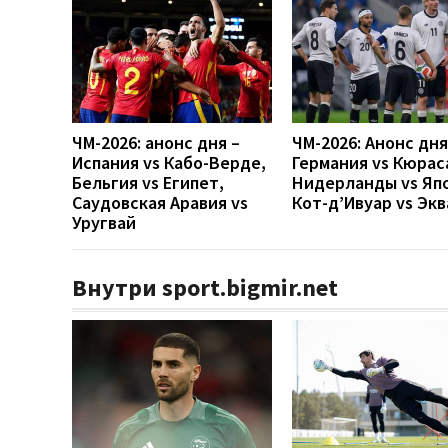
ЧМ-2026: анонс дня –
ЧМ-2026: Анонс дн
Испания vs Кабо-Верде,
Германия vs Кюрас
Бельгия vs Египет,
Нидерланды vs Яп
Саудовская Аравия vs
Кот-д’Ивуар vs Эк
Уругвай
Внутри sport.bigmir.net