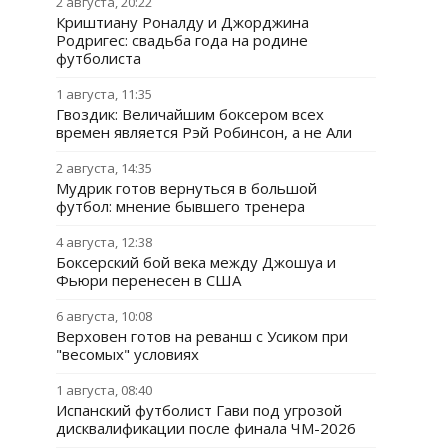
2 августа, 20:22
Криштиану Роналду и Джорджина
Родригес: свадьба года на родине
футболиста
1 августа, 11:35
Гвоздик: Величайшим боксером всех
времен является Рэй Робинсон, а не Али
2 августа, 14:35
Мудрик готов вернуться в большой
футбол: мнение бывшего тренера
4 августа, 12:38
Боксерский бой века между Джошуа и
Фьюри перенесен в США
6 августа, 10:08
Верховен готов на реванш с Усиком при
"весомых" условиях
1 августа, 08:40
Испанский футболист Гави под угрозой
дисквалификации после финала ЧМ-2026