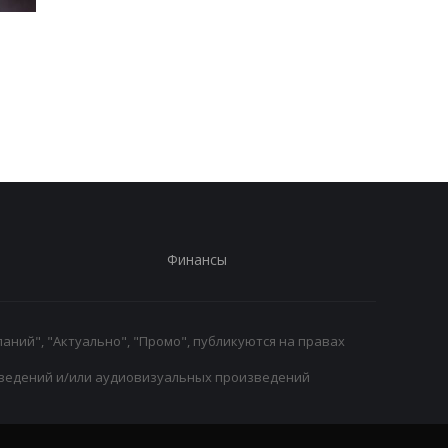
Формула-1 на пути к
Моуринью ввел новы
легкости: планируется
строгие правила в
дальнейшее снижение
Реале
веса болидов
Финансы
аний", "Актуально", "Промо", публикуются на правах
ведений и/или аудиовизуальных произведений