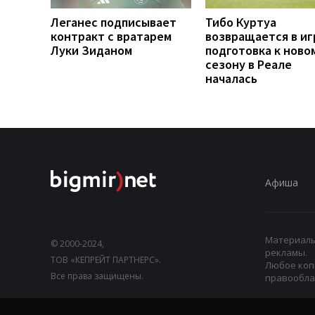
Леганес подписывает
Тибо Куртуа
контракт с вратарем
возвращается в иг
Луки Зиданом
подготовка к ново
сезону в Реале
началась
Афиша
Материалы,
© 2000-2024,
рекламы.
ТОВ «КЕПРЕЙТ ПАРТНЕРС».
Любое коп
Все права защищены.
правооблад