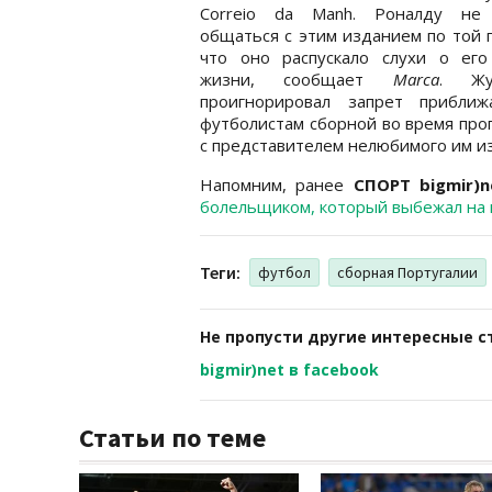
Correio da Manh. Роналду не
общаться с этим изданием по той 
что оно распускало слухи о его
жизни, сообщает
Marca
. Жу
проигнорировал запрет приближ
футболистам сборной во время прог
с представителем нелюбимого им и
Напомним, ранее
СПОРТ bigmir)n
болельщиком, который выбежал на 
Теги:
футбол
сборная Португалии
Не пропусти другие интересные с
bigmir)net в facebook
Статьи по теме