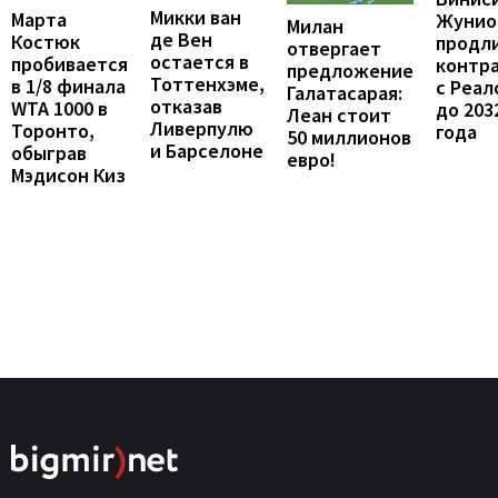
Микки ван
Марта
Жунио
Милан
де Вен
Костюк
продл
отвергает
остается в
пробивается
контр
предложение
Тоттенхэме,
в 1/8 финала
с Реал
Галатасарая:
отказав
WTA 1000 в
до 203
Леан стоит
Ливерпулю
Торонто,
года
50 миллионов
и Барселоне
обыграв
евро!
Мэдисон Киз