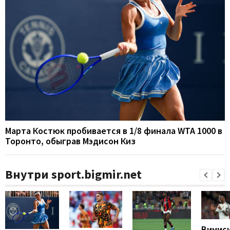
Марта Костюк пробивается в 1/8 финала WTA 1000 в
Торонто, обыграв Мэдисон Киз
Внутри sport.bigmir.net
Винис