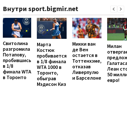
Внутри sport.bigmir.net
Свитолина
Микки ван
Марта
Милан
разгромила
де Вен
Костюк
отверга
Потапову,
остается в
пробивается
предло
пробившись
Тоттенхэме,
в 1/8 финала
Галатаса
в 1/8
отказав
WTA 1000 в
Леан ст
финала WTA
Ливерпулю
Торонто,
50 милл
в Торонто
и Барселоне
обыграв
евро!
Мэдисон Киз