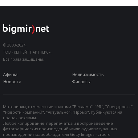
© 2000-2024,
ТОВ «КЕПРЕЙТ ПАРТНЕРС».
Все права защищены.
Афиша
Недвижимость
Новости
Финансы
Материалы, отмеченные знаками "Реклама", "PR", "Спецпроект",
"Новости компаний", "Актуально", "Промо", публикуются на
правах рекламы.
Любое копирование, перепечатка и воспроизведение
фотографических произведений и/или аудиовизуальных
произведений правообладателя Getty Images - строго