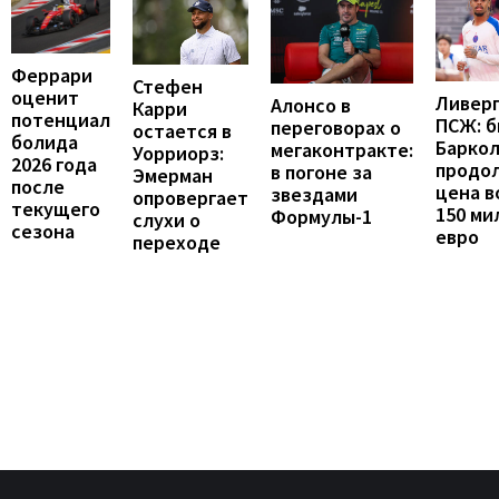
Феррари
Стефен
оценит
Ливерп
Алонсо в
Карри
потенциал
ПСЖ: б
переговорах о
остается в
болида
Барко
мегаконтракте:
Уорриорз:
2026 года
продо
в погоне за
Эмерман
после
цена в
звездами
опровергает
текущего
150 ми
Формулы-1
слухи о
сезона
евро
переходе