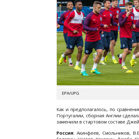
EPA/UPG
Как и предполагалось, по сравнен
Португалии, сборная Англии сделал
заменили в стартовом составе Дже
Россия
: Акинфеев, Смольников, В
Головин, Шатов, Кокорин, Дзюба, С