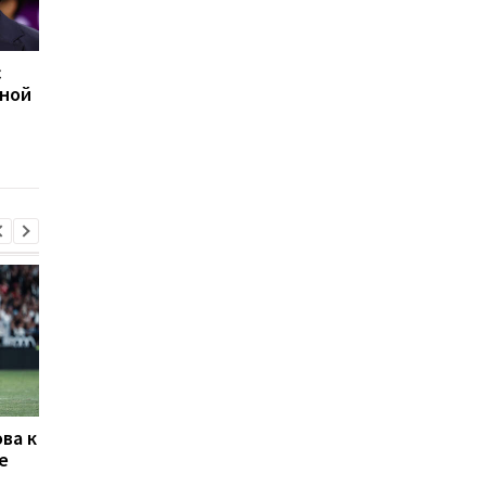
с
Жеребьевка стыковых
Босния и Герцеговин
рной
матчей Лиги
официально отмени
конференций: онлайн-
товарищеский матч
трансляция
против России
ва к
Алонсо готовится к
Атлетико готов отд
е
массовому распродаже
40 млн евро за
игроков Челси в летнее
защитника Тоттенх