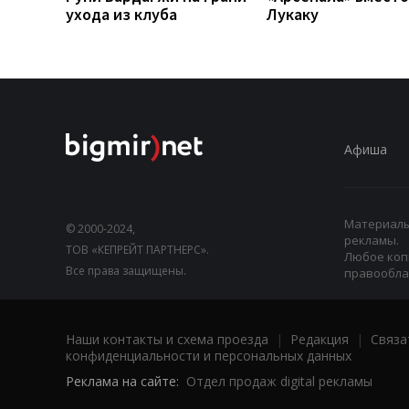
ухода из клуба
Лукаку
Афиша
Материалы,
© 2000-2024,
рекламы.
ТОВ «КЕПРЕЙТ ПАРТНЕРС».
Любое коп
Все права защищены.
правооблад
Наши контакты и схема проезда
|
Редакция
|
Связа
конфиденциальности и персональных данных
Реклама на сайте:
Отдел продаж digital рекламы