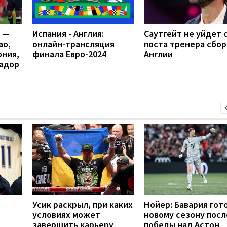
я —
Испания - Англия:
Саутгейт не уйдет 
ао,
онлайн-трансляция
поста тренера сбо
ония,
финала Евро-2024
Англии
вадор
Усик раскрыл, при каких
Нойер: Бавария гото
условиях может
новому сезону посл
завершить карьеру
победы над Астон