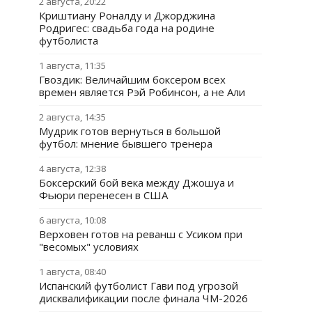
2 августа, 20:22
Криштиану Роналду и Джорджина
Родригес: свадьба года на родине
футболиста
1 августа, 11:35
Гвоздик: Величайшим боксером всех
времен является Рэй Робинсон, а не Али
2 августа, 14:35
Мудрик готов вернуться в большой
футбол: мнение бывшего тренера
4 августа, 12:38
Боксерский бой века между Джошуа и
Фьюри перенесен в США
6 августа, 10:08
Верховен готов на реванш с Усиком при
"весомых" условиях
1 августа, 08:40
Испанский футболист Гави под угрозой
дисквалификации после финала ЧМ-2026