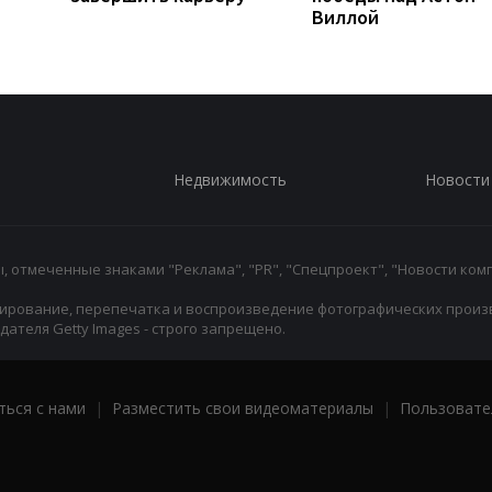
Виллой
Недвижимость
Новости
 отмеченные знаками "Реклама", "PR", "Спецпроект", "Новости комп
ирование, перепечатка и воспроизведение фотографических произ
ателя Getty Images - строго запрещено.
ться с нами
|
Разместить свои видеоматериалы
|
Пользовате