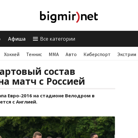
о
Афиша
Все категории
Хоккей
Теннис
ММА
Авто
Киберспорт
Экстрим
тартовый состав
на матч с Россией
апа Евро-2016 на стадионе Велодром в
ется с Англией.