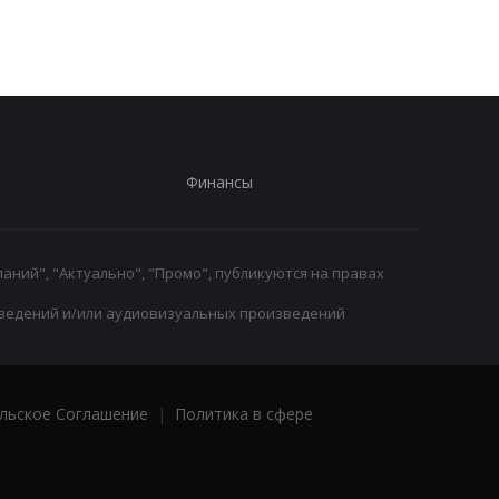
трансферное окно
Ромеро
Финансы
аний", "Актуально", "Промо", публикуются на правах
ведений и/или аудиовизуальных произведений
льское Соглашение
|
Политика в сфере