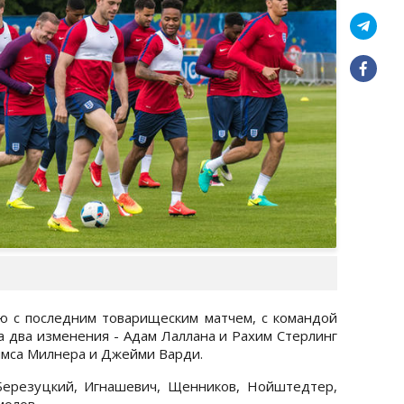
ию с последним товарищеским матчем, с командой
а два изменения - Адам Лаллана и Рахим Стерлинг
ймса Милнера и Джейми Варди.
.Березуцкий, Игнашевич, Щенников, Нойштедтер,
молов.