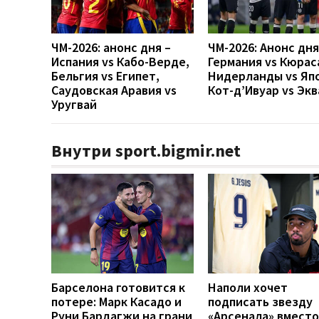
ЧМ-2026: анонс дня –
ЧМ-2026: Анонс дн
Испания vs Кабо-Верде,
Германия vs Кюрас
Бельгия vs Египет,
Нидерланды vs Яп
Саудовская Аравия vs
Кот-д’Ивуар vs Эк
Уругвай
Внутри sport.bigmir.net
Барселона готовится к
Наполи хочет
потере: Марк Касадо и
подписать звезду
Руни Бардагжи на грани
«Арсенала» вместо