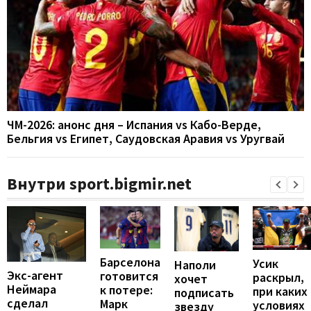
ЧМ-2026: анонс дня – Испания vs Кабо-Верде,
Бельгия vs Египет, Саудовская Аравия vs Уругвай
Внутри sport.bigmir.net
Барселона
Усик
Наполи
Экс-агент
готовится
раскрыл,
хочет
Неймара
к потере:
при каких
подписать
сделал
Марк
условиях
звезду