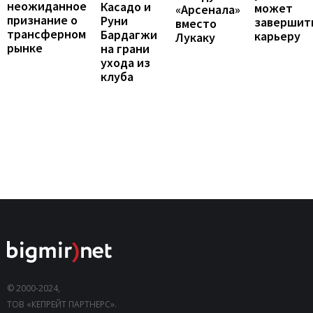
неожиданное
Касадо и
может
«Арсенала»
признание о
Руни
завершит
вместо
трансферном
Бардагжи
карьеру
Лукаку
рынке
на грани
ухода из
клуба
© 2000-2024,
ТОВ «КЕПРЕЙТ ПАРТНЕРС».