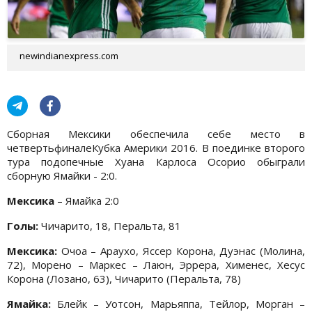
newindianexpress.com
Сборная Мексики обеспечила себе место в
четвертьфиналеКубка Америки 2016. В поединке второго
тура подопечные Хуана Карлоса Осорио обыграли
сборную Ямайки - 2:0.
Мексика
– Ямайка 2:0
Голы:
Чичарито, 18, Перальта, 81
Мексика:
Очоа – Араухо, Яссер Корона, Дуэнас (Молина,
72), Морено – Маркес – Лаюн, Эррера, Хименес, Хесус
Корона (Лозано, 63), Чичарито (Перальта, 78)
Ямайка:
Блейк – Уотсон, Марьяппа, Тейлор, Морган –