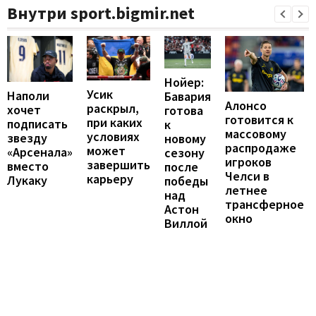
Внутри sport.bigmir.net
Нойер:
Усик
Наполи
Бавария
Алонсо
раскрыл,
хочет
готова
готовится к
при каких
подписать
к
массовому
условиях
звезду
новому
распродаже
может
«Арсенала»
сезону
игроков
завершить
вместо
после
Челси в
карьеру
Лукаку
победы
летнее
над
трансферное
Астон
окно
Виллой