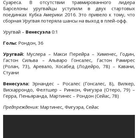
Суареса. В отсутствии травмированного лидера
Барселоны уругвайцы уступили в двух стартовых
поединках Кубка Америки 2016. Это привело к тому, что
сборная Уругвая потеряла шансы на выход в плей-офф.
Уругвай –
Венесуэла
0:1
Голы:
Рондон, 36
Уругвай:
Муслера – Макси Перейра – Хименес, Годин,
Гастон Сильва – Альваро Гонсалес, Гастон Рамирес
(Ролан, 73), Аревало, Хосабед (Лодейро, 78) – Кавани,
Стуани
Венесуэла:
Эрнандес – Росалес (Гонсалес, 8), Вилкер,
Вискаррондо, Фелтшер – Ринкон, Фигуэра (Отеро, 79) –
Герра, Пеньяранда, Мартинес – Рондон (Сейас, 78)
Предпреждения:
Мартинес, Фигуэра, Сейас