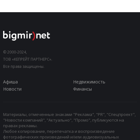
© 2000-2024,
ТОВ «КЕПРЕЙТ ПАРТНЕРС».
Все права защищены.
Афиша
Недвижимость
Новости
Финансы
Материалы, отмеченные знаками "Реклама", "PR", "Спецпроект",
"Новости компаний", "Актуально", "Промо", публикуются на
правах рекламы.
Любое копирование, перепечатка и воспроизведение
фотографических произведений и/или аудиовизуальных