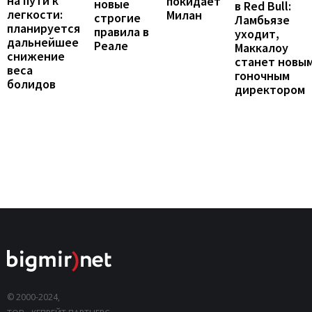
на пути к
покидает
новые
в Red Bull:
легкости:
Милан
строгие
Ламбьязе
планируется
правила в
уходит,
дальнейшее
Реале
Маккалоу
снижение
станет новы
веса
гоночным
болидов
директором
© 2000-2024,