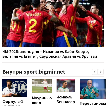
ЧМ-2026: анонс дня – Испания vs Кабо-Верде,
Бельгия vs Египет, Саудовская Аравия vs Уругвай
Внутри sport.bigmir.net
Исмаэль
Моуринью
Формула-1
Беннасер
ввел
Перестановк