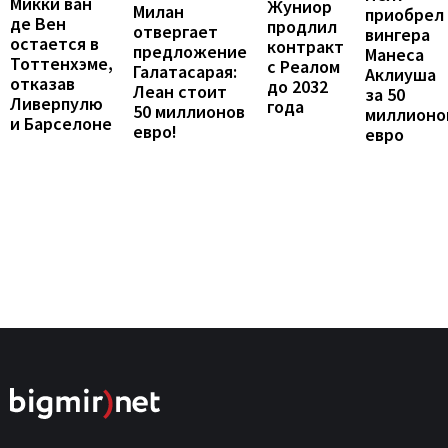
Микки ван
Жуниор
Милан
приобрел
де Вен
продлил
отвергает
вингера
остается в
контракт
предложение
Манеса
Тоттенхэме,
с Реалом
Галатасарая:
Аклиуша
отказав
до 2032
Леан стоит
за 50
Ливерпулю
года
50 миллионов
миллионо
и Барселоне
евро!
евро