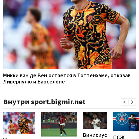
Микки ван де Вен остается в Тоттенхэме, отказав
Ливерпулю и Барселоне
Внутри sport.bigmir.net
Винисиус
ПСЖ