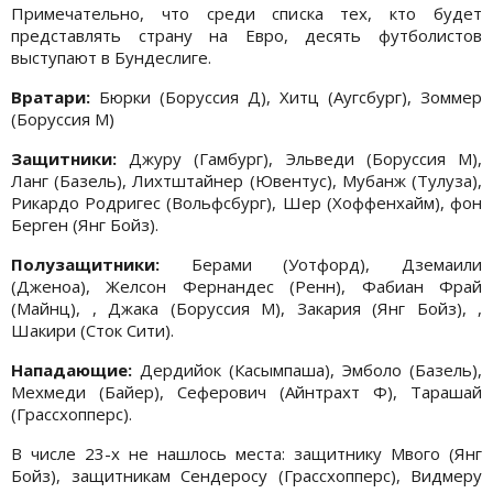
Примечательно, что среди списка тех, кто будет
представлять страну на Евро, десять футболистов
выступают в Бундеслиге.
Вратари:
Бюрки (Боруссия Д), Хитц (Аугсбург), Зоммер
(Боруссия М)
Защитники:
Джуру (Гамбург), Эльведи (Боруссия М),
Ланг (Базель), Лихтштайнер (Ювентус), Мубанж (Тулуза),
Рикардо Родригес (Вольфсбург), Шер (Хоффенхайм), фон
Берген (Янг Бойз).
Полузащитники:
Берами (Уотфорд), Дземаили
(Дженоа), Желсон Фернандес (Ренн), Фабиан Фрай
(Майнц), , Джака (Боруссия М), Закария (Янг Бойз), ,
Шакири (Сток Сити).
Нападающие:
Дердийок (Касымпаша), Эмболо (Базель),
Мехмеди (Байер), Сеферович (Айнтрахт Ф), Тарашай
(Грассхопперс).
В числе 23-х не нашлось места: защитнику Мвого (Янг
Бойз), защитникам Сендеросу (Грассхопперс), Видмеру