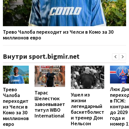
Трево Чалоба переходит из Челси в Комо за 30
миллионов евро
Внутри sport.bigmir.net
Люк Ди
Трево
Тарас
Ушел из
перехо
Чалоба
Шелестюк
жизни
в ПСЖ:
переходит
завоевывает
легендарный
контра
из Челси в
титул WBO
баскетболист
до 2029
Комо за 30
International
и тренер Дон
года и
миллионов
Нельсон
номер 1
евро