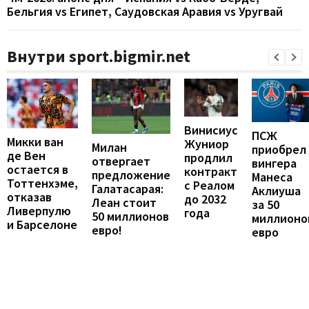
Бельгия vs Египет, Саудовская Аравия vs Уругвай
Внутри sport.bigmir.net
Винисиус
ПСЖ
Микки ван
Жуниор
Милан
приобрел
де Вен
продлил
отвергает
вингера
остается в
контракт
предложение
Манеса
Тоттенхэме,
с Реалом
Галатасарая:
Аклиуша
отказав
до 2032
Леан стоит
за 50
Ливерпулю
года
50 миллионов
миллионо
и Барселоне
евро!
евро