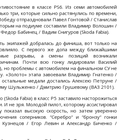
тивостояние в классе PS6. Из семи автомобилей
лько три, которые сильно растянулись по времени,
 Победу отпраздновали Павел Гонтовой / Станислав
которым на подиуме составили Владимир Волошин /
Федор Бабинец / Вадим Снигуров (Skoda Fabia).
ть экипажей добралась до финиша, вот только на
повлияло. С первого же допа между ближайшими
сомые разрывы, а смены позиций возникали
ричинам. Почти всю гонку лидировали Василий
), но проблемы с автомобилем на финальном СУ не
у. «Золото» этапа завоевали Владимир Гнатенко /
 а остальные медали достались Алексею Петруне /
симу Шульженко / Дмитрию Грушевому (ВАЗ 2101).
(Skoda Fabia) в класс Р5 заставило насторожиться
. И не зря. Молодой пилот, которому ассистировал
у показал высокую скорость, но затем уверенно
ючения соперников. “Серебро“ и “бронзу“ гонки
 Кузнецов / Егор Левин и Александр Биченко /