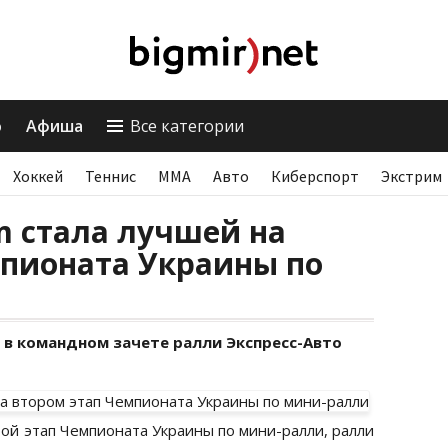
о
Афиша
Все категории
Хоккей
Теннис
ММА
Авто
Киберспорт
Экстрим
am стала лучшей на
мпионата Украины по
 в командном зачете ралли Экспресс-Авто
ой этап Чемпионата Украины по мини-ралли, ралли