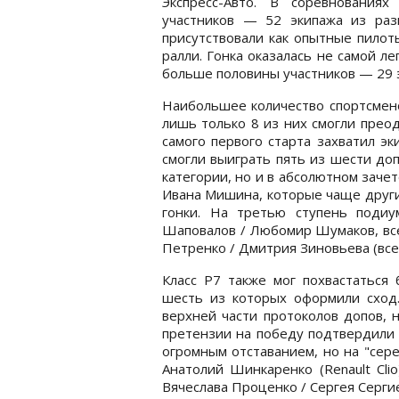
Экспресс-Авто. В соревнования
участников — 52 экипажа из раз
присутствовали как опытные пилот
ралли. Гонка оказалась не самой л
больше половины участников — 29 
Наибольшее количество спортсмено
лишь только 8 из них смогли прео
самого первого старта захватил э
смогли выиграть пять из шести доп
категории, но и в абсолютном заче
Ивана Мишина, которые чаще други
гонки. На третью ступень поди
Шаповалов / Любомир Шумаков, вс
Петренко / Дмитрия Зиновьева (все M
Класс Р7 также мог похвастаться 
шесть из которых оформили сход.
верхней части протоколов допов, 
претензии на победу подтвердили 
огромным отставанием, но на "сер
Анатолий Шинкаренко (Renault Cli
Вячеслава Проценко / Сергея Сергиен