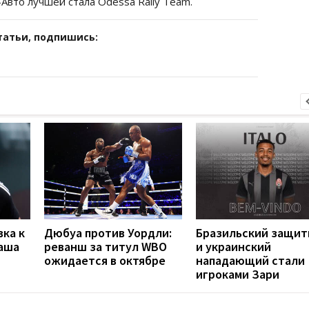
Авто лучшей стала Odessa Rally Team.
татьи, подпишись:
вка к
Дюбуа против Уордли:
Бразильский защит
наша
реванш за титул WBO
и украинский
ожидается в октябре
нападающий стали
игроками Зари