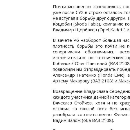
Почти мгновенно завершилось про
уже после СУ2 в строю осталось то
не вступая в борьбу друг с другом.
Коцюбан (Skoda Fabia), компанию 
Владимир Щербаков (Opel Kadett) и 
В зачете Р6 наоборот большая час
плотность борьбы это почти не 
соперниками обозначились ве
исключительно по техническим п
Кобенок / Олег Пантелей (ВАЗ 2108
позволили им отпраздновать побед
Александр Гнатенко (Honda Civic),
Артему Макарову (ВАЗ 2108) и Мак
Возвращение Владислава Середенко 
каждого участника данной категории
Вячеслав Стойчев, хотя и не сраз
оставил за спиной всех без искл
разобрали соответственно Феликс
Вадим Залож (оба ВАЗ 2108).