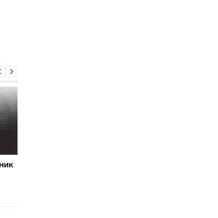
ник
Первый гол сезона:
Джозеф Паркер
радость Пономаренко
оправдан: кокаин в
после победы над
организме боксера - 
Карабахом
за диетолога