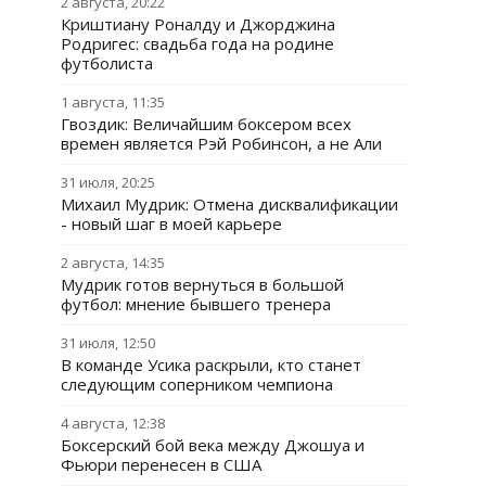
2 августа, 20:22
Криштиану Роналду и Джорджина
Родригес: свадьба года на родине
футболиста
1 августа, 11:35
Гвоздик: Величайшим боксером всех
времен является Рэй Робинсон, а не Али
31 июля, 20:25
Михаил Мудрик: Отмена дисквалификации
- новый шаг в моей карьере
2 августа, 14:35
Мудрик готов вернуться в большой
футбол: мнение бывшего тренера
31 июля, 12:50
В команде Усика раскрыли, кто станет
следующим соперником чемпиона
4 августа, 12:38
Боксерский бой века между Джошуа и
Фьюри перенесен в США