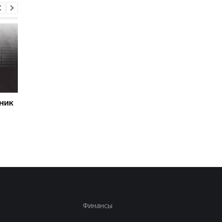
ник
Первый гол сезона:
Джозеф Паркер
радость Пономаренко
оправдан: кокаин в
после победы над
организме боксера - 
Карабахом
за диетолога
Финансы