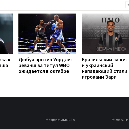
вка к
Дюбуа против Уордли:
Бразильский защит
наша
реванш за титул WBO
и украинский
ожидается в октябре
нападающий стали
игроками Зари
Недвижимость
Новости