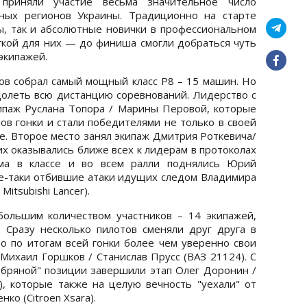
х приняли участие весьма значительное число
ных регионов Украины. Традиционно на старте
ы, так и абсолютные новички в профессиональном
егкой для них — до финиша смогли добраться чуть
экипажей.
в собрал самый мощный класс Р8 – 15 машин. Но
долеть всю дистанцию соревнований. Лидерство с
кипаж Руслана Топора / Марины Перовой, которые
ов гонки и стали победителями не только в своей
те. Второе место занял экипаж Дмитрия Роткевича/
х оказывались ближе всех к лидерам в протоколах
ума в классе и во всем ралли поднялись Юрий
е-таки отбившие атаки идущих следом Владимира
itsubishi Lancer).
большим количеством участников – 14 экипажей,
 Сразу несколько пилотов сменяли друг друга в
но по итогам всей гонки более чем уверенно свои
Михаил Горшков / Станислав Прусс (ВАЗ 21124). С
ебряной" позиции завершили этап Олег Доронин /
o), которые также на целую вечность "уехали" от
ко (Citroen Xsara).