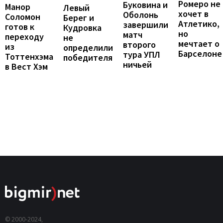
Ромеро не
Буковина и
Манор
Левый
хочет в
Оболонь
Соломон
Берег и
Атлетико,
завершили
готов к
Кудровка
но
матч
переходу
не
мечтает о
второго
из
определили
Барселоне
тура УПЛ
Тоттенхэма
победителя
ничьей
в Вест Хэм
© 2000-2024,