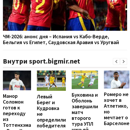
ЧМ-2026: анонс дня – Испания vs Кабо-Верде,
Бельгия vs Египет, Саудовская Аравия vs Уругвай
Внутри sport.bigmir.net
Ромеро не
Буковина и
Манор
Левый
хочет в
Оболонь
Соломон
Берег и
Атлетико,
завершили
готов к
Кудровка
но
матч
переходу
не
мечтает о
второго
из
определили
Барселоне
тура УПЛ
Тоттенхэма
победителя
ничьей