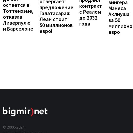
отвергает
вингера
остается в
контракт
предложение
Манеса
Тоттенхэме,
с Реалом
Галатасарая:
Аклиуша
отказав
до 2032
Леан стоит
за 50
Ливерпулю
года
50 миллионов
миллионо
и Барселоне
евро!
евро
© 2000-2024,