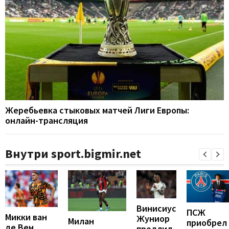
Жеребьевка стыковых матчей Лиги Европы:
онлайн-трансляция
Внутри sport.bigmir.net
Винисиус
ПСЖ
Микки ван
Жуниор
Милан
приобрел
де Вен
продлил