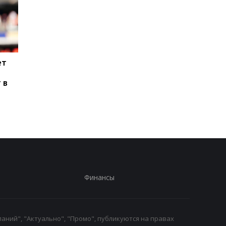
ет
Паркер готов вернуться
Макс Ферстаппен:
на ринг: планы и
Рождение дочери - 
 в
потенциальные
главное достижени
соперники
Финансы
аний", "Актуально", "Промо", публикуются на правах