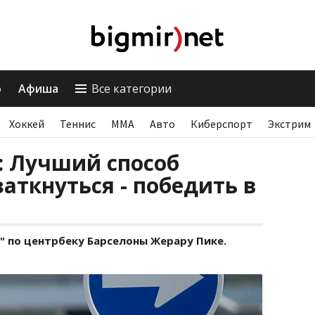
о
Афиша
Все категории
Хоккей
Теннис
ММА
Авто
Киберспорт
Экстрим
: Лучший способ
аткнуться - победить в
" по центрбеку Барселоны Жерару Пике.