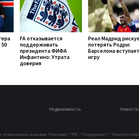
гера
FA отказывается
Реал Мадрид риску
 50
поддерживать
потерять Родри:
президента ФИФА
Барселона вступает
Инфантино: Утрата
игру
доверия
Недвижимость
Новости
 отмеченные знаками "Реклама", "PR", "Спецпроект", "Новости комп