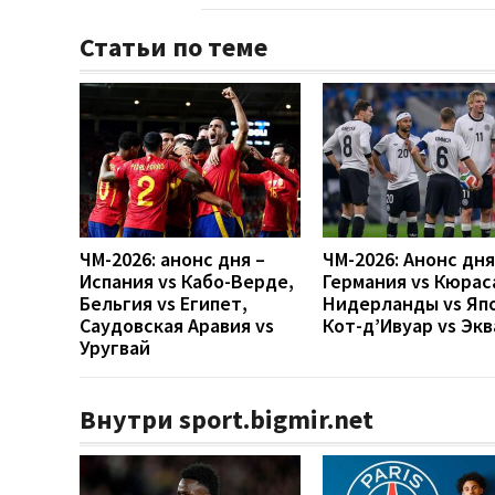
Статьи по теме
ЧМ-2026: анонс дня –
ЧМ-2026: Анонс дн
Испания vs Кабо-Верде,
Германия vs Кюрас
Бельгия vs Египет,
Нидерланды vs Яп
Саудовская Аравия vs
Кот-д’Ивуар vs Эк
Уругвай
Внутри sport.bigmir.net