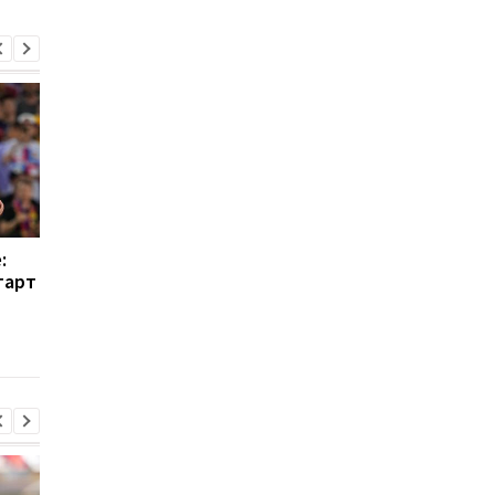
:
Барселона больше не
Реал составил шорт
тарт
будет просить Де Йонга
лист кандидатов на
снизить зарплату
замену Анчелотти