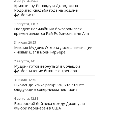
2 августа, 20:22
Криштиану Роналду и Джорджина
Родригес: свадьба года на родине
футболиста
1 августа, 11:35
Гвоздик: Величайшим боксером всех
времен является Рэй Робинсон, а не Али
31 июля, 20:25
Михаил Мудрик: Отмена дисквалификации
- новый шаг в моей карьере
2 августа, 14:35
Мудрик готов вернуться в большой
футбол: мнение бывшего тренера
31 июля, 12:50
В команде Усика раскрыли, кто станет
следующим соперником чемпиона
4 августа, 12:38
Боксерский бой века между Джошуа и
Фьюри перенесен в США