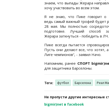
знаем, что выпады Жерара направл
хочу участвовать во всем этом.
Я не знаю, что Пике говорит о т
ведь самый важный трофей будет 
28 мая. Мы полностью сосредото
подготовке. Лучший способ за
Жерара заткнуться - победить в ЛЧ.
Пике всегда пытается спровоциров
Пусть они делают все, что хотят, 
Лиге чемпионов“, - заявил Начо.
Напомним, ранее
СПОРТ bigmir)n
для защитника Барселоны.
Теги:
футбол
Барселона
Реал М
Не пропусти другие интересные с
bigmir)net в facebook