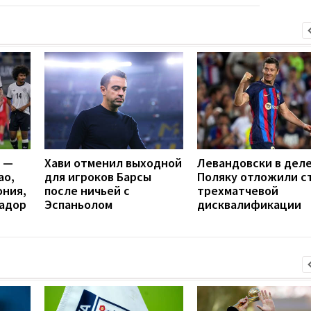
я —
Хави отменил выходной
Левандовски в деле
ао,
для игроков Барсы
Поляку отложили с
ония,
после ничьей с
трехматчевой
вадор
Эспаньолом
дисквалификации