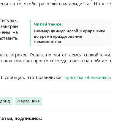
ены на то, чтобы разозлить мадридистас. Но я не
итулах,
Читай также:
разыгран
Неймар двинул ногой Жерара Пике
чены на
во время празднования
ставить
чемпионства
ать игроков Реала, но мы остаемся спокойными.
а наша команда просто сосредоточена на победе в
et
сообщал, что бразильская
красотка обнажилась
адрид
Жерар Пике
татьи, подпишись: