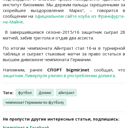
институт биохимии. Мы держим пальцы скрещенными за
скорейшее выздоровление Марко“, – говорится в
сообщении на
официальном сайте клуба из Франкфурта-
на-Майне
.
В завершившемся сезоне-2015/16 защитник сыграл 28
матчей, забив три гола и отдав два ассиста.
По итогам чемпионата Айнтрахт стал 16-м в турнирной
таблице и сыграет стыковые матчи за право остаться в
высшем дивизионе чемпионата Германии.
Напомним, ранее
СПОРТ bigmir)net
сообщал, что
защитник Ливерпуля уличен в употреблении допинга
.
Теги:
футбол
Допинг
айнтрахт
чемпионат Германии по футболу
Не пропусти другие интересные статьи, подпишись:
bigmir)net в facebook