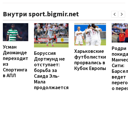
Внутри sport.bigmir.net
Усман
Родри
Харьковские
Диоманде
Боруссия
покид
футболистки
переходит
Дортмунд не
Манче
прорвались в
из
отступает:
Сити:
Кубок Европы
Спортинга
борьба за
Барсе
в АПЛ
Саида Эль-
ведет
Мала
перег
продолжается
о пере