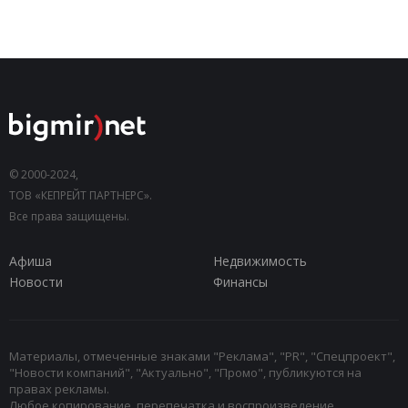
© 2000-2024,
ТОВ «КЕПРЕЙТ ПАРТНЕРС».
Все права защищены.
Афиша
Недвижимость
Новости
Финансы
Материалы, отмеченные знаками "Реклама", "PR", "Спецпроект",
"Новости компаний", "Актуально", "Промо", публикуются на
правах рекламы.
Любое копирование, перепечатка и воспроизведение