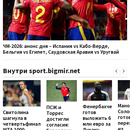
ЧМ-2026: анонс дня – Испания vs Кабо-Верде,
Бельгия vs Египет, Саудовская Аравия vs Уругвай
Внутри sport.bigmir.net
Мано
Фенербахче
ПСЖ и
Соло
готов
Свитолина
Торрес
гото
выложить 6
шагнула в
достигли
пере
млн евро за
четвертьфинал
согласия:
из
Лукаку
WTA 1000,