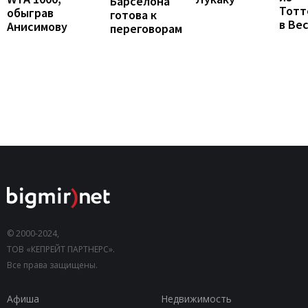
Барселона
Тотт
обыграв
готова к
в Ве
Анисимову
переговорам
© 2000-2024,
ТОВ «КЕПРЕЙТ ПАРТНЕРС».
Все права защищены.
Афиша
Недвижимость