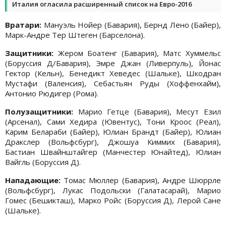
Италия огласила расширенный список на Евро-2016
Вратари:
Мануэль Нойер (Бавария), Бернд Лено (Байер),
Марк-Андре Тер Штеген (Барселона).
Защитники:
Жером Боатенг (Бавария), Матс Хуммельс
(Боруссия Д/Бавария), Эмре Джан (Ливерпуль), Йонас
Гектор (Кельн), Бенедикт Хеведес (Шальке), Шкодран
Мустафи (Валенсия), Себастьян Руды (Хоффенхайм),
Антонио Рюдигер (Рома).
Полузащитники:
Марио Гетце (Бавария), Месут Езил
(Арсенал), Сами Хедира (Ювентус), Тони Кроос (Реал),
Карим Белараби (Байер), Юлиан Брандт (Байер), Юлиан
Дракслер (Вольфсбург), Джошуа Киммих (Бавария),
Бастиан Швайнштайгер (Манчестер Юнайтед), Юлиан
Вайгль (Боруссия Д).
Нападающие:
Томас Мюллер (Бавария), Андре Шюррле
(Вольфсбург), Лукас Подольски (Галатасарай), Марио
Гомес (Бешикташ), Марко Ройс (Боруссия Д), Лерой Сане
(Шальке).