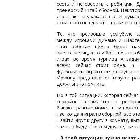
сесть и поговорить с ребятами. 
тренерский штаб сборной. Некотор
его знают и уважают все. Я думаю
если этого не сделать, то ничего х
То, что произошло, усугубило с
между игроками Динамо и Шахтер
таки ребятам нужно будет нах
вместе месяц, а то и больше - на сб
играх, во время турнира. А зада
всеми сейчас стоит одна. В 
футболисты играют не за клубы - н
Украину, представляют целую стран
должны это помнить.
Но в той ситуации, которая сейчас
спокойно. Потому что на трениро
бывают разные моменты: и подкаты
нас, когда я играл в сборной, все э
- зайти друг к другу в комнату, вы
таишь обиду - совсем другое, ничег
- В этой ситуации нужно искать