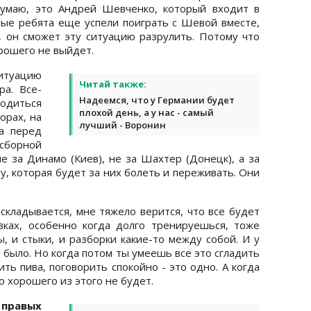
Думаю, это Андрей Шевченко, который входит в
ые ребята еще успели поиграть с Шевой вместе,
, он сможет эту ситуацию разрулить. Потому что
орошего не выйдет.
итуацию
Читай также:
а. Все-
Надеемся, что у Германии будет
одиться
плохой день, а у нас - самый
орах, на
лучший - Воронин
ча перед
сборной
е за Динамо (Киев), не за Шахтер (Донецк), а за
у, которая будет за них болеть и переживать. Они
 складывается, мне тяжело верится, что все будет
вках, особенно когда долго тренируешься, тоже
, и стыки, и разборки какие-то между собой. И у
то было. Но когда потом ты умеешь все это сгладить
пить пива, поговорить спокойно - это одно. А когда
о хорошего из этого не будет.
 правых