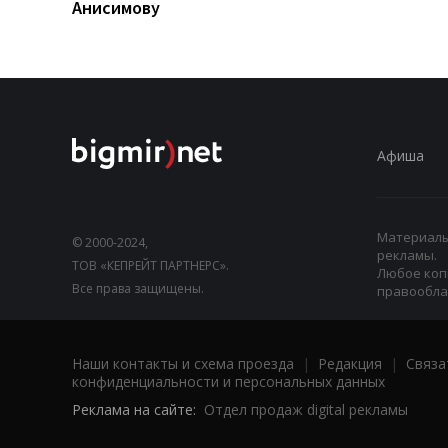
Анисимову
Афиша
Материалы,
© 2000-2024,
рекламы.
ТОВ «КЕПРЕЙТ ПАРТНЕРС».
Любое коп
Все права защищены.
правооблад
Наши контакты и схема проезда
|
Редакция
|
Связа
конфиденциальности и персональных данных
Реклама на сайте:
Отдел продаж digital рекламы