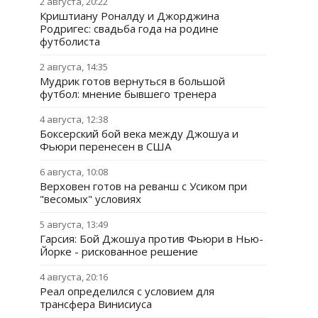
2 августа, 20:22
Криштиану Роналду и Джорджина
Родригес: свадьба года на родине
футболиста
2 августа, 14:35
Мудрик готов вернуться в большой
футбол: мнение бывшего тренера
4 августа, 12:38
Боксерский бой века между Джошуа и
Фьюри перенесен в США
6 августа, 10:08
Верховен готов на реванш с Усиком при
"весомых" условиях
5 августа, 13:49
Гарсия: Бой Джошуа против Фьюри в Нью-
Йорке - рискованное решение
4 августа, 20:16
Реал определился с условием для
трансфера Винисиуса