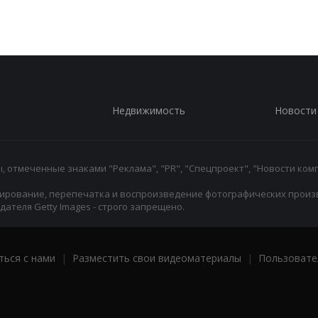
Недвижимость
Новости
 отмеченные знаками "Реклама", "PR", "Спецпроект", "Новости комп
ирование, перепечатка и воспроизведение фотографических произ
ателя Getty Images - строго запрещено.
ться с нами
|
Разместить свои видеоматериалы
|
Пользовате