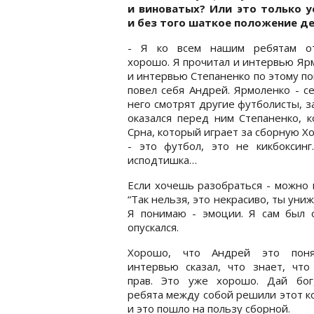
и виноватых? Или это только у
и без того шаткое положение д
- Я ко всем нашим ребятам о
хорошо. Я прочитал и интервью Яр
и интервью Степаненко по этому пов
повел себя Андрей. Ярмоленко - се
него смотрят другие футболисты, 
оказался перед ним Степаненко, 
Срна, который играет за сборную Хо
- это футбол, это не кикбоксинг
исподтишка…
Если хочешь разобраться - можно п
“Так нельзя, это некрасиво, ты уни
Я понимаю - эмоции. Я сам был 
опускался.
Хорошо, что Андрей это пон
интервью сказал, что знает, что
прав. Это уже хорошо. Дай бог
ребята между собой решили этот к
и это пошло на пользу сборной.