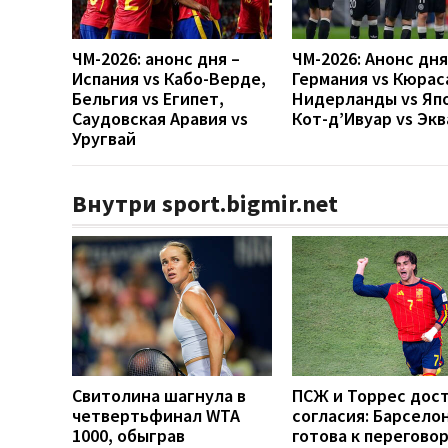
ЧМ-2026: анонс дня –
ЧМ-2026: Анонс дн
Испания vs Кабо-Верде,
Германия vs Кюрас
Бельгия vs Египет,
Нидерланды vs Яп
Саудовская Аравия vs
Кот-д’Ивуар vs Эк
Уругвай
Внутри sport.bigmir.net
Свитолина шагнула в
ПСЖ и Торрес дос
четвертьфинал WTA
согласия: Барсело
1000, обыграв
готова к перегово