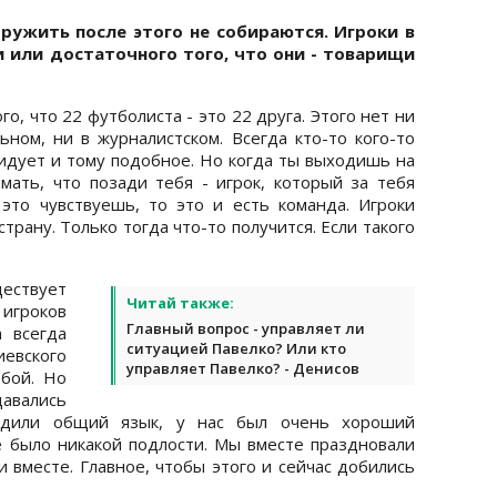
дружить после этого не собираются. Игроки в
или достаточного того, что они - товарищи
го, что 22 футболиста - это 22 друга. Этого нет ни
ьном, ни в журналистском. Всегда кто-то кого-то
видует и тому подобное. Но когда ты выходишь на
ать, что позади тебя - игрок, который за тебя
 это чувствуешь, то это и есть команда. Игроки
страну. Только тогда что-то получится. Если такого
ествует
Читай также:
игроков
Главный вопрос - управляет ли
 всегда
ситуацией Павелко? Или кто
иевского
управляет Павелко? - Денисов
бой. Но
вались
одили общий язык, у нас был очень хороший
е было никакой подлости. Мы вместе праздновали
 вместе. Главное, чтобы этого и сейчас добились