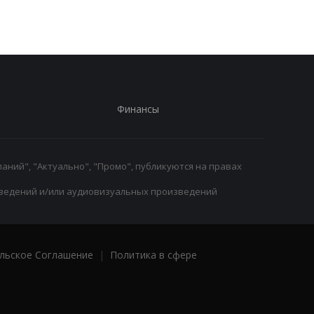
ничьей
Финансы
аний", "Актуально", "Промо", публикуются на правах
ведений и/или аудиовизуальных произведений
льское Соглашение
|
Политика в сфере