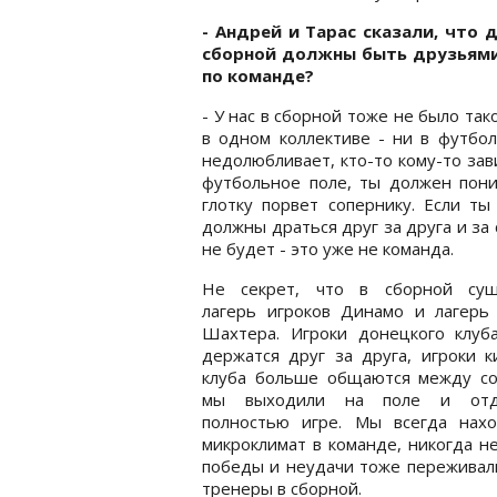
- Андрей и Тарас сказали, что 
сборной должны быть друзьями 
по команде?
- У нас в сборной тоже не было тако
в одном коллективе - ни в футбол
недолюбливает, кто-то кому-то за
футбольное поле, ты должен поним
глотку порвет сопернику. Если ты
должны драться друг за друга и за 
не будет - это уже не команда.
Не секрет, что в сборной сущ
лагерь игроков Динамо и лагерь 
Шахтера. Игроки донецкого клуба
держатся друг за друга, игроки к
клуба больше общаются между со
мы выходили на поле и отда
полностью игре. Мы всегда нах
микроклимат в команде, никогда н
победы и неудачи тоже переживали
тренеры в сборной.