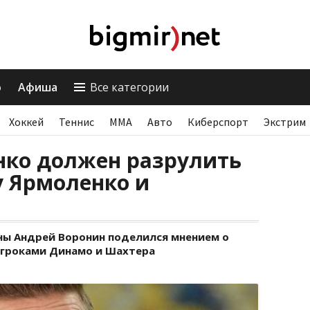
о
Афиша
Все категории
Хоккей
Теннис
ММА
Авто
Киберспорт
Экстрим
нко должен разрулить
 Ярмоленко и
ны Андрей Воронин поделился мнением о
гроками Динамо и Шахтера