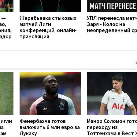
я —
Жеребьевка стыковых
УПЛ перенесла мат
ао,
матчей Лиги
Заря - Колос на
ония,
конференций: онлайн-
неопределенный с
вадор
трансляция
тигли
Фенербахче готов
Манор Соломон гото
на
выложить 6 млн евро за
переходу из
рам
Лукаку
Тоттенхэма в Вест 