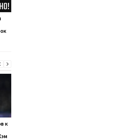
ч
Наполи обыграл Аякс,
Исторический гол
забронировав себе
Роналду принес
рок
место в 1/8 финала
Манчестер Юнайтед
Лиги чемпионов
волевую победу над
Эвертоном
в к
Левый Берег и Кудровка
Буковина и Оболонь
не определили
завершили матч
Хэм
победителя
второго тура УПЛ