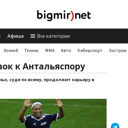
о
Афиша
Все категории
Хоккей
Теннис
ММА
Авто
Киберспорт
Экстрим
ок к Антальяспору
ьо, судя по всему, продолжит карьеру в