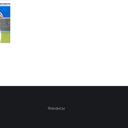
Родри покидает
Экс-агент Неймара
Манчестер Сити:
сделал неожиданно
Барселона ведет
признание о
переговоры о переходе
трансферном рынке
Финансы