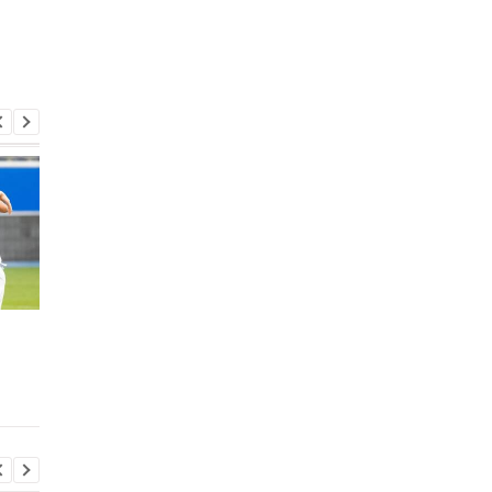
Родри покидает
Экс-агент Неймара
Манчестер Сити:
сделал неожиданно
Барселона ведет
признание о
переговоры о переходе
трансферном рынке