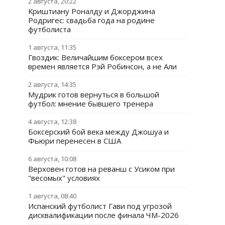
2 августа, 20:22
Криштиану Роналду и Джорджина
Родригес: свадьба года на родине
футболиста
1 августа, 11:35
Гвоздик: Величайшим боксером всех
времен является Рэй Робинсон, а не Али
2 августа, 14:35
Мудрик готов вернуться в большой
футбол: мнение бывшего тренера
4 августа, 12:38
Боксерский бой века между Джошуа и
Фьюри перенесен в США
6 августа, 10:08
Верховен готов на реванш с Усиком при
"весомых" условиях
1 августа, 08:40
Испанский футболист Гави под угрозой
дисквалификации после финала ЧМ-2026