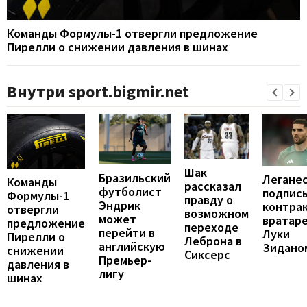
Команды Формулы-1 отвергли предложение
Пирелли о снижении давления в шинах
Внутри sport.bigmir.net
Шак
Бразильский
Легане
Команды
рассказал
футболист
подпис
Формулы-1
правду о
Эндрик
контрак
отвергли
возможном
может
вратар
предложение
переходе
перейти в
Луки
Пирелли о
Леброна в
английскую
Зидано
снижении
Сиксерс
Премьер-
давления в
лигу
шинах