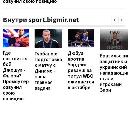
озвучил свою позицию
Внутри sport.bigmir.net
Где
Дюбуа
Гурбанов:
Бразильски
состоится
против
Подготовка
защитник и
бой
Уордли:
к матчу с
украинский
Джошуа -
реванш за
Динамо -
нападающи
Фьюри?
титул WBO
наша
стали
Промоутер
ожидается
главная
игроками
озвучил
в октябре
задача
Зари
свою
позицию