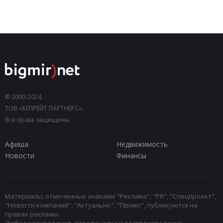
© 2000-2024,
ТОВ «КЕПРЕЙТ ПАРТНЕРС».
Все права защищены.
Афиша
Недвижимость
Новости
Финансы
Материалы, отмеченные знаками "Реклама", "PR", "Спецпроект",
"Новости компаний", "Актуально", "Промо", публикуются на
правах рекламы.
Любое копирование, перепечатка и воспроизведение