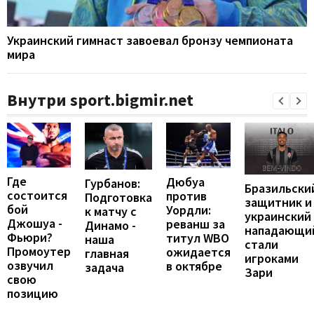
Украинский гимнаст завоевал бронзу чемпионата
мира
Внутри sport.bigmir.net
Где
Дюбуа
Гурбанов:
Бразильски
состоится
против
Подготовка
защитник и
бой
Уордли:
к матчу с
украинский
Джошуа -
реванш за
Динамо -
нападающи
Фьюри?
титул WBO
наша
стали
Промоутер
ожидается
главная
игроками
озвучил
в октябре
задача
Зари
свою
позицию